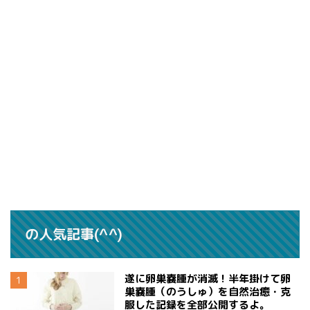
の人気記事(^^)
遂に卵巣嚢腫が消滅！半年掛けて卵
巣嚢腫（のうしゅ）を自然治癒・克
服した記録を全部公開するよ。