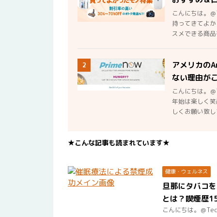
こんにちは。＠
持ってきてよか
スメできる商品を
アメリカのA
2
ない理由が
こんにちは。＠
年始は楽しく笑
しくお願い致しま
★こんな記事も読まれています★
健康・ウェルネス
旦那にタバコを
とは？喫煙歴1
こんにちは。＠Te