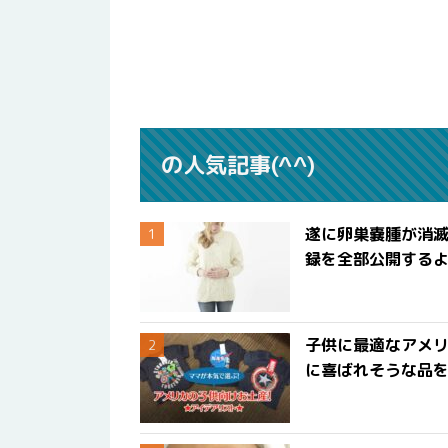
の人気記事(^^)
遂に卵巣嚢腫が消
録を全部公開する
子供に最適なアメリ
に喜ばれそうな品