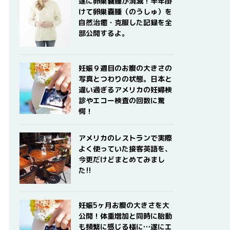
遂に卵巣嚢腫が消滅！半年掛
けて卵巣嚢腫（のうしゅ）を
自然治癒・克服した記録を全
部公開するよ。
妊娠９週目のお腹の大きさの
写真とつわりの状態。日本と
違い過ぎるアメリカの妊婦検
診やエコー検査の回数に驚
愕！
アメリカのレストランで実際
よく使っていた接客英語を、
今更だけどまとめてみまし
た!!
妊娠5ヶ月お腹の大きさを大
公開！体重増加と同時に胎動
も頻繁に感じる様に…遂にエ