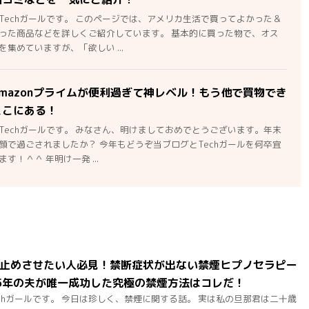
Techガールです。 このページでは、アメリカ生活で買ってよかった＆
った商品などを詳しくご紹介しています。 基本的に買った物で、オス
集めていますが、「欲しい ...
mazonプライムが便利過ぎて神レベル！もう他で買物でき
ここにある！
Techガールです。 みなさん、明けましておめでとうございます。年末
顔で過ごされましたか？ 今年もどうぞ当ブログとTechガールを何卒宜
す！＾＾ 年明け一発 ...
止めさせたい人必見！禁断症状が出ない禁煙ヒプノセラピー
5年の夫が唯一成功した究極の禁煙方法はコレだ！
chガールです。 今日は珍しく、禁煙に関する話。 実は私の旦那君は二十歳