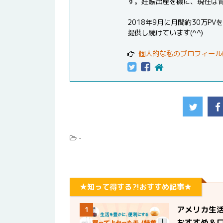
す。妊娠出産を機に、現在は
2018年9月に月間約30万
提供し続けています(^^)
個人的な私のプロフィール
-
★知って得する?!おすすめ記事★
アメリカ生
1
おすすめ＆