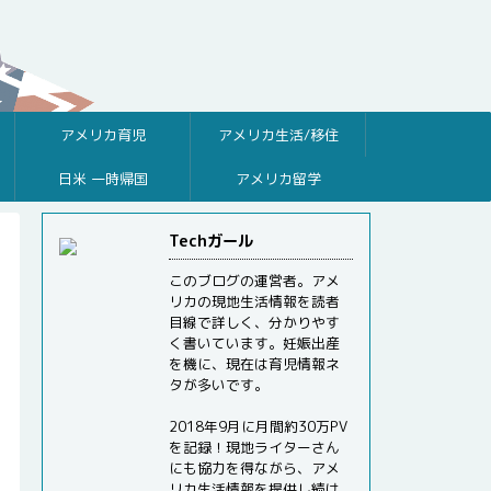
アメリカ育児
アメリカ生活/移住
日米 一時帰国
アメリカ留学
Techガール
このブログの運営者。アメ
リカの現地生活情報を読者
目線で詳しく、分かりやす
く書いています。妊娠出産
を機に、現在は育児情報ネ
タが多いです。
2018年9月に月間約30万PV
を記録！現地ライターさん
にも協力を得ながら、アメ
リカ生活情報を提供し続け