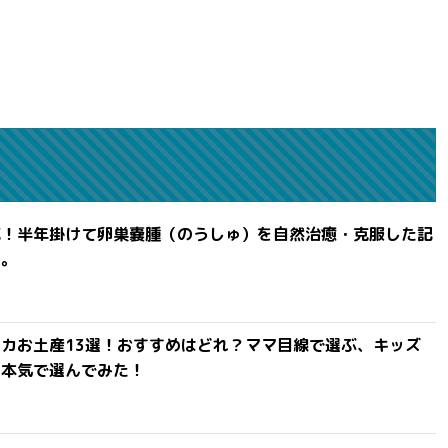
滅！半年掛けて卵巣嚢腫（のうしゅ）を自然治癒・克服した記
よ。
カお土産13選！おすすめはどれ？ママ目線で選ぶ、キッズ
を本気で選んでみた！