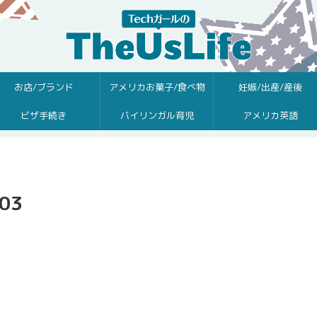
お店/ブランド
アメリカお菓子/食べ物
妊娠/出産/産後
ビザ手続き
バイリンガル育児
アメリカ英語
-03