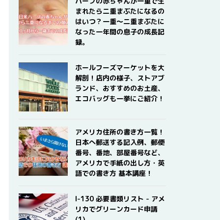
ハーフの赤ちゃんが一重で生
まれたら二重まぶたになるの
はいつ？一重〜二重まぶたに
なった一年間の息子の成長記
録。
ホールフーズマーケットを大
解剖！店内の様子、ストアブ
ランド、おすすめのお土産、
エコバッグも一挙にご紹介！
アメリカ住所の書き方一覧！
日本へ郵送する記入例、郵便
番号、番地、部屋番号など、
アメリカで手紙の出し方・英
語での書き方 基本講座！
I-130 必要書類リスト - アメ
リカでグリーンカード申請
(1)