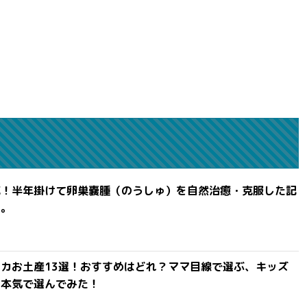
滅！半年掛けて卵巣嚢腫（のうしゅ）を自然治癒・克服した記
よ。
カお土産13選！おすすめはどれ？ママ目線で選ぶ、キッズ
を本気で選んでみた！