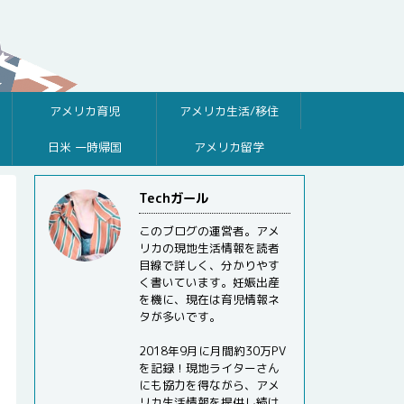
アメリカ育児
アメリカ生活/移住
日米 一時帰国
アメリカ留学
Techガール
このブログの運営者。アメ
リカの現地生活情報を読者
目線で詳しく、分かりやす
く書いています。妊娠出産
を機に、現在は育児情報ネ
タが多いです。
2018年9月に月間約30万PV
を記録！現地ライターさん
にも協力を得ながら、アメ
リカ生活情報を提供し続け