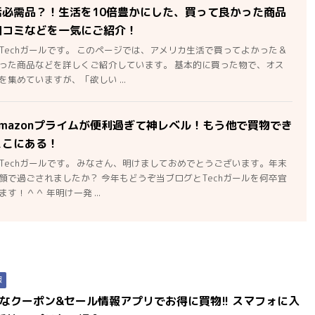
活必需品？！生活を10倍豊かにした、買って良かった商品
口コミなどを一気にご紹介！
Techガールです。 このページでは、アメリカ生活で買ってよかった＆
った商品などを詳しくご紹介しています。 基本的に買った物で、オス
集めていますが、「欲しい ...
mazonプライムが便利過ぎて神レベル！もう他で買物でき
ここにある！
Techガールです。 みなさん、明けましておめでとうございます。年末
顔で過ごされましたか？ 今年もどうぞ当ブログとTechガールを何卒宜
す！＾＾ 年明け一発 ...
報
なクーポン&セール情報アプリでお得に買物!! スマフォに入