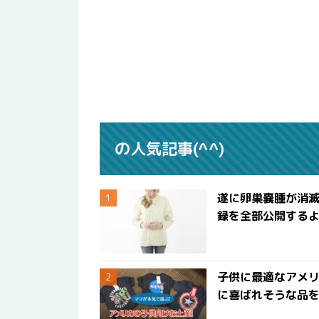
の人気記事(^^)
遂に卵巣嚢腫が消
録を全部公開する
子供に最適なアメリ
に喜ばれそうな品