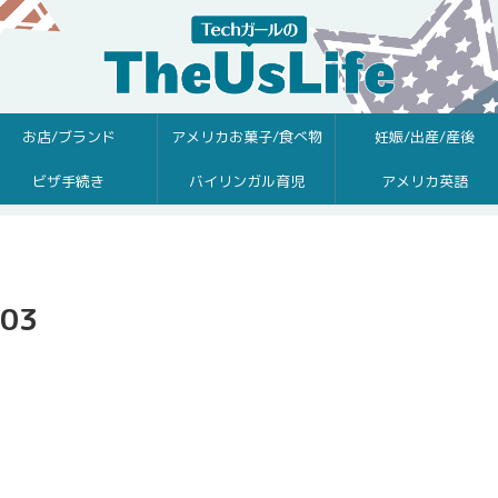
お店/ブランド
アメリカお菓子/食べ物
妊娠/出産/産後
ビザ手続き
バイリンガル育児
アメリカ英語
-03