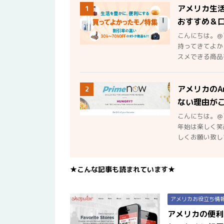
アメリカ生
1
おすすめ＆
こんにちは。＠
持ってきてよか
スメできる商品を
アメリカのA
2
ない理由が
こんにちは。＠
年始は楽しく笑
しくお願い致しま
★こんな記事も読まれています★
アメリカお役立ち情
アメリカの便利