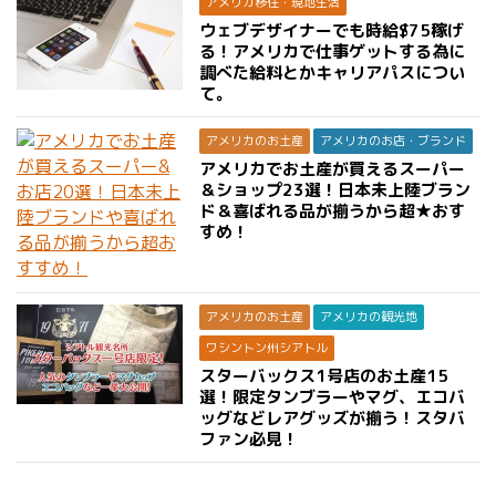
アメリカ移住・現地生活
ウェブデザイナーでも時給$75稼げ
る！アメリカで仕事ゲットする為に
調べた給料とかキャリアパスについ
て。
アメリカのお土産
アメリカのお店・ブランド
アメリカでお土産が買えるスーパー
＆ショップ23選！日本未上陸ブラン
ド＆喜ばれる品が揃うから超★おす
すめ！
アメリカのお土産
アメリカの観光地
ワシントン州シアトル
スターバックス1号店のお土産15
選！限定タンブラーやマグ、エコバ
ッグなどレアグッズが揃う！スタバ
ファン必見！