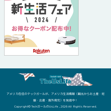
アメリカ在住のテックガールが、アメリカ生活情報（観光からお土産・妊
娠・出産・海外育児）を発信中！
Copyright© TechガールのUsLife , 2026 All Rights Reserved.