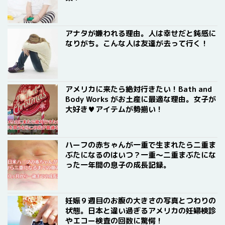
アナタが嫌われる理由。人は幸せだと鈍感に
なりがち。こんな人は友達が去って行く！
アメリカに来たら絶対行きたい！Bath and
Body Works がお土産に最適な理由。女子が
大好き♥アイテムが勢揃い！
ハーフの赤ちゃんが一重で生まれたら二重ま
ぶたになるのはいつ？一重〜二重まぶたにな
った一年間の息子の成長記録。
妊娠９週目のお腹の大きさの写真とつわりの
状態。日本と違い過ぎるアメリカの妊婦検診
やエコー検査の回数に驚愕！