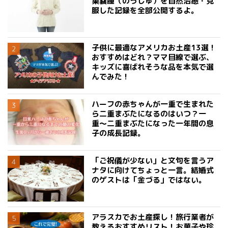
巣嚢腫（のうしゅ）を自然治癒・克
服した記録を全部公開するよ。
子供に最適なアメリカお土産13選！
おすすめはどれ？ママ目線で選ぶ、
キッズに喜ばれそうな品を本気で選
んでみた！
ハーフの赤ちゃんが一重で生まれた
ら二重まぶたになるのはいつ？一
重〜二重まぶたになった一年間の息
子の成長記録。
「ご祝儀が少ない」と文句を言うア
ナタに向けてちょっと一言。結婚式
のゲストは「金づる」ではない。
アラスカでお土産探し！旅行業者が
教えるおすすめリスト！お菓子や珍