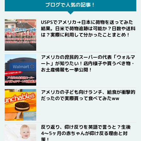
ブログで人気の記事！
USPSでアメリカ→日本に荷物を送ってみた
結果。日米で荷物追跡は可能か？日数や送料
は？実際に利用して分かったことまとめ！
アメリカの庶民的スーパーの代表「ウォルマ
ート」が知りたい！店内様子や買うべき物・
お土産情報も一挙公開！
アメリカの子ども向けランチ、給食が衝撃的
だったので実際買って食べてみたww
反り返り、仰け反りを英語で言うと？生後
4〜5ヶ月の赤ちゃんが仰け反る理由と対
策！