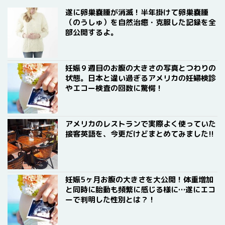
遂に卵巣嚢腫が消滅！半年掛けて卵巣嚢腫
（のうしゅ）を自然治癒・克服した記録を全
部公開するよ。
妊娠９週目のお腹の大きさの写真とつわりの
状態。日本と違い過ぎるアメリカの妊婦検診
やエコー検査の回数に驚愕！
アメリカのレストランで実際よく使っていた
接客英語を、今更だけどまとめてみました!!
妊娠5ヶ月お腹の大きさを大公開！体重増加
と同時に胎動も頻繁に感じる様に…遂にエコ
ーで判明した性別とは？！