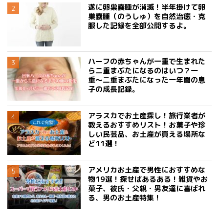
遂に卵巣嚢腫が消滅！半年掛けて卵
巣嚢腫（のうしゅ）を自然治癒・克
服した記録を全部公開するよ。
ハーフの赤ちゃんが一重で生まれた
ら二重まぶたになるのはいつ？一
重〜二重まぶたになった一年間の息
子の成長記録。
アラスカでお土産探し！旅行業者が
教えるおすすめリスト！お菓子や珍
しい民芸品、お土産が買える場所な
ど11選！
アメリカお土産で男性におすすめな
物19選！探せばあるある！雑貨やお
菓子、彼氏・父親・男友達に喜ばれ
る、男のお土産特集！