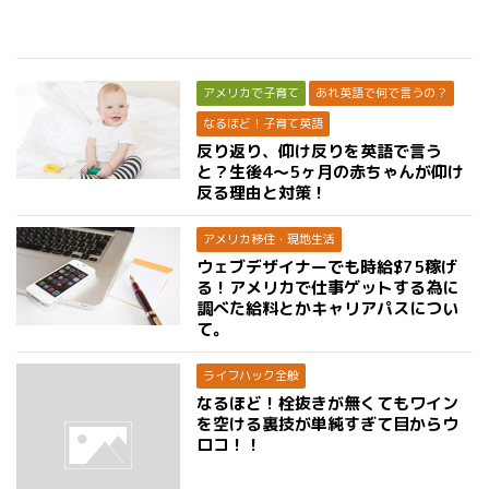
アメリカで子育て
あれ英語で何で言うの？
なるほど！子育て英語
反り返り、仰け反りを英語で言う
と？生後4〜5ヶ月の赤ちゃんが仰け
反る理由と対策！
アメリカ移住・現地生活
ウェブデザイナーでも時給$75稼げ
る！アメリカで仕事ゲットする為に
調べた給料とかキャリアパスについ
て。
ライフハック全般
なるほど！栓抜きが無くてもワイン
を空ける裏技が単純すぎて目からウ
ロコ！！