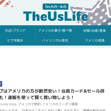
お店/ブランド
アメリカお菓子/食べ物
妊娠/出産/産後
ビザ手続き
バイリンガル育児
アメリカ英語
報
プはアメリカの方が断然安い！会員カード&セール併
も！通販を使って賢く買い物しよう！
body shop
,
アメリカで節約
,
アメリカのクーポン情報
chガールです。 日本からこちらにお引っ越しされた方に、基礎化粧品や今