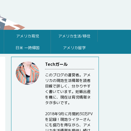
アメリカ育児
アメリカ生活/移住
日米 一時帰国
アメリカ留学
Techガール
このブログの運営者。アメ
リカの現地生活情報を読者
目線で詳しく、分かりやす
く書いています。妊娠出産
を機に、現在は育児情報ネ
タが多いです。
2018年9月に月間約30万PV
を記録！現地ライターさん
にも協力を得ながら、アメ
リカ生活情報を提供し続け