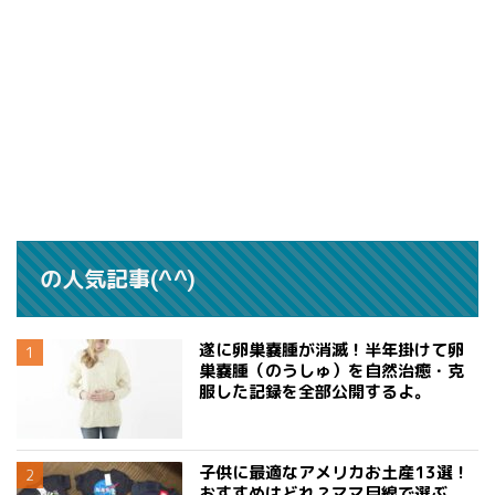
の人気記事(^^)
遂に卵巣嚢腫が消滅！半年掛けて卵
巣嚢腫（のうしゅ）を自然治癒・克
服した記録を全部公開するよ。
子供に最適なアメリカお土産13選！
おすすめはどれ？ママ目線で選ぶ、