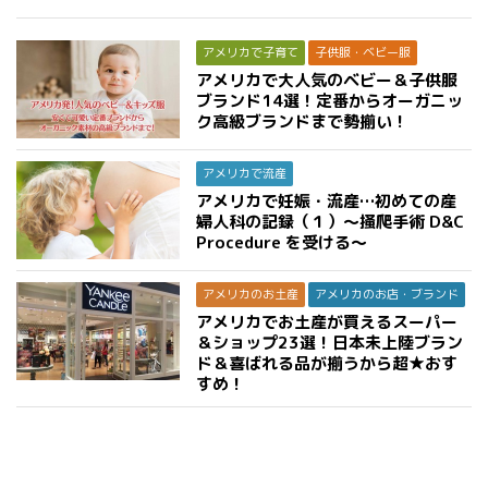
アメリカで子育て
子供服・ベビー服
アメリカで大人気のベビー＆子供服
ブランド14選！定番からオーガニッ
ク高級ブランドまで勢揃い！
アメリカで流産
アメリカで妊娠・流産…初めての産
婦人科の記録（１）〜掻爬手術 D&C
Procedure を受ける〜
アメリカのお土産
アメリカのお店・ブランド
アメリカでお土産が買えるスーパー
＆ショップ23選！日本未上陸ブラン
ド＆喜ばれる品が揃うから超★おす
すめ！