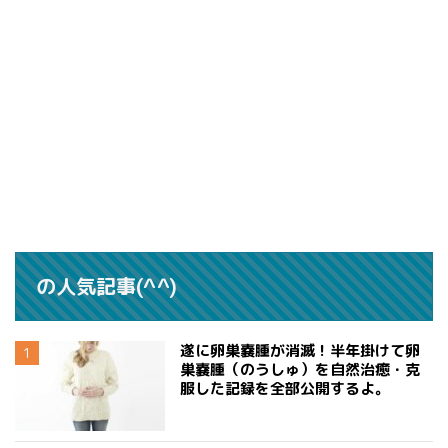
の人気記事(^^)
遂に卵巣嚢腫が消滅！半年掛けて卵
巣嚢腫（のうしゅ）を自然治癒・克
服した記録を全部公開するよ。