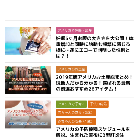
アメリカで妊娠・出産
妊娠5ヶ月お腹の大きさを大公開！体
重増加と同時に胎動も頻繁に感じる
様に…遂にエコーで判明した性別と
は？！
アメリカのお土産
2019年版アメリカお土産総まとめ！
現地人だから分かる！喜ばれる最新
の厳選おすすめ26アイテム！
アメリカで子育て
子供の病気
赤ちゃんの成長（0歳）
赤ちゃんの成長（1歳）
アメリカの予防接種スケジュールを
解説。生まれた直後にB型肝炎注