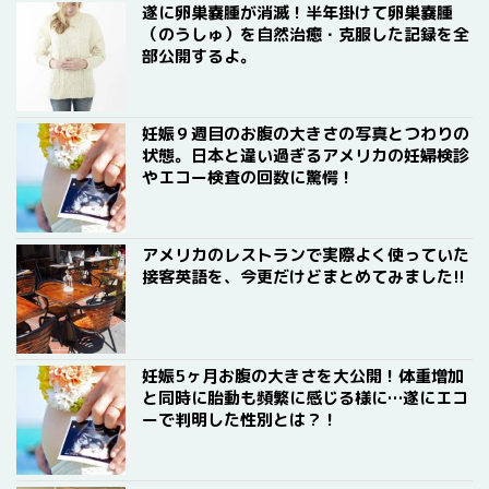
遂に卵巣嚢腫が消滅！半年掛けて卵巣嚢腫
（のうしゅ）を自然治癒・克服した記録を全
部公開するよ。
妊娠９週目のお腹の大きさの写真とつわりの
状態。日本と違い過ぎるアメリカの妊婦検診
やエコー検査の回数に驚愕！
アメリカのレストランで実際よく使っていた
接客英語を、今更だけどまとめてみました!!
妊娠5ヶ月お腹の大きさを大公開！体重増加
と同時に胎動も頻繁に感じる様に…遂にエコ
ーで判明した性別とは？！