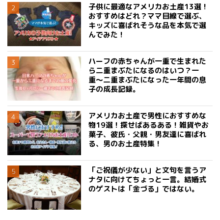
子供に最適なアメリカお土産13選！
おすすめはどれ？ママ目線で選ぶ、
キッズに喜ばれそうな品を本気で選
んでみた！
ハーフの赤ちゃんが一重で生まれた
ら二重まぶたになるのはいつ？一
重〜二重まぶたになった一年間の息
子の成長記録。
アメリカお土産で男性におすすめな
物19選！探せばあるある！雑貨やお
菓子、彼氏・父親・男友達に喜ばれ
る、男のお土産特集！
「ご祝儀が少ない」と文句を言うア
ナタに向けてちょっと一言。結婚式
のゲストは「金づる」ではない。