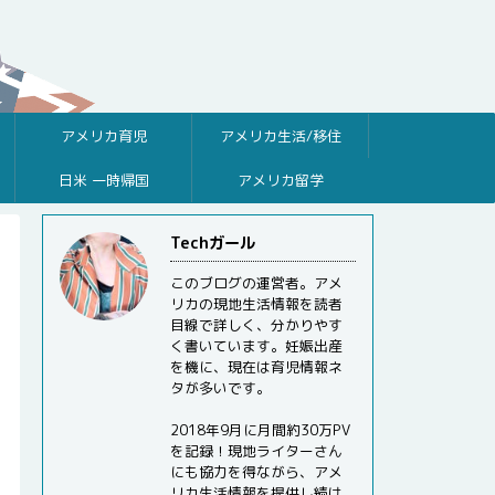
アメリカ育児
アメリカ生活/移住
日米 一時帰国
アメリカ留学
Techガール
このブログの運営者。アメ
リカの現地生活情報を読者
目線で詳しく、分かりやす
く書いています。妊娠出産
を機に、現在は育児情報ネ
タが多いです。
2018年9月に月間約30万PV
を記録！現地ライターさん
にも協力を得ながら、アメ
リカ生活情報を提供し続け