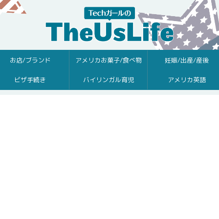
お店/ブランド
アメリカお菓子/食べ物
妊娠/出産/産後
ビザ手続き
バイリンガル育児
アメリカ英語