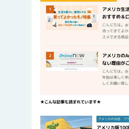
アメリカ生
1
おすすめ＆
こんにちは。＠
持ってきてよか
スメできる商品を
アメリカのA
2
ない理由が
こんにちは。＠
年始は楽しく笑
しくお願い致しま
★こんな記事も読まれています★
アメリカのお店・ブ
アメリカ版100