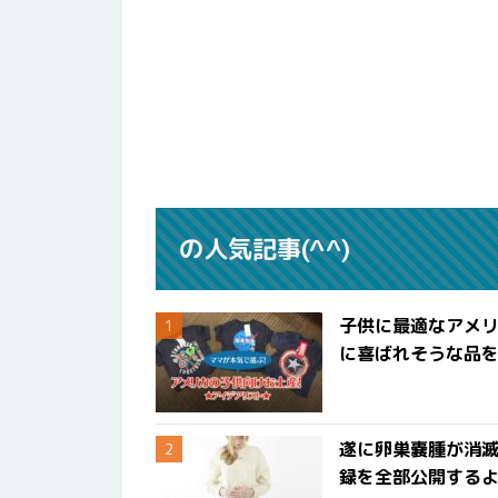
の人気記事(^^)
子供に最適なアメリ
に喜ばれそうな品
遂に卵巣嚢腫が消
録を全部公開する