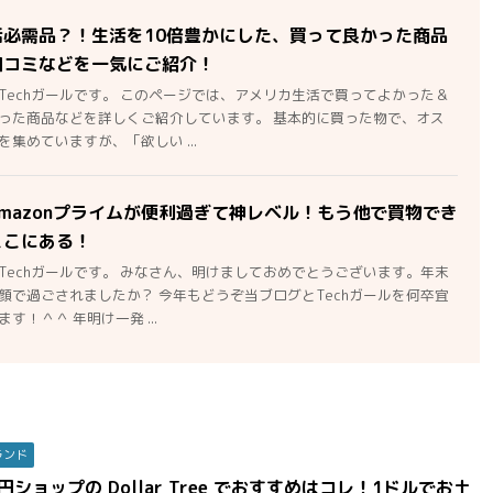
活必需品？！生活を10倍豊かにした、買って良かった商品
口コミなどを一気にご紹介！
Techガールです。 このページでは、アメリカ生活で買ってよかった＆
った商品などを詳しくご紹介しています。 基本的に買った物で、オス
集めていますが、「欲しい ...
mazonプライムが便利過ぎて神レベル！もう他で買物でき
ここにある！
Techガールです。 みなさん、明けましておめでとうございます。年末
顔で過ごされましたか？ 今年もどうぞ当ブログとTechガールを何卒宜
す！＾＾ 年明け一発 ...
ランド
円ショップの Dollar Tree でおすすめはコレ！1ドルでお土