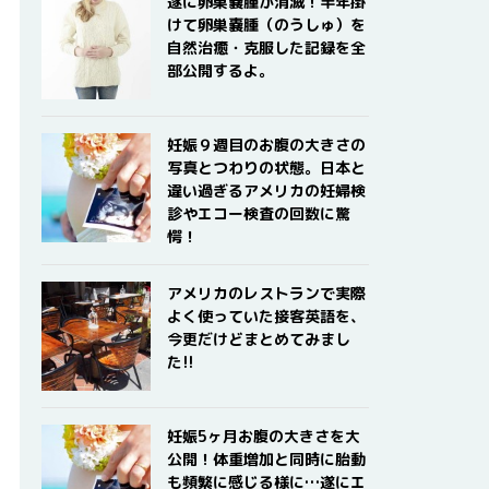
遂に卵巣嚢腫が消滅！半年掛
けて卵巣嚢腫（のうしゅ）を
自然治癒・克服した記録を全
部公開するよ。
妊娠９週目のお腹の大きさの
写真とつわりの状態。日本と
違い過ぎるアメリカの妊婦検
診やエコー検査の回数に驚
愕！
アメリカのレストランで実際
よく使っていた接客英語を、
今更だけどまとめてみまし
た!!
妊娠5ヶ月お腹の大きさを大
公開！体重増加と同時に胎動
も頻繁に感じる様に…遂にエ