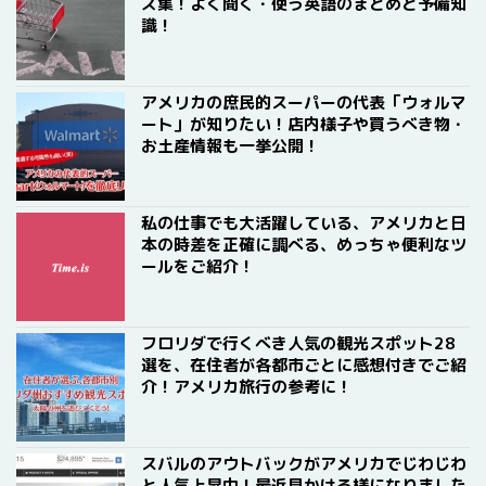
ズ集！よく聞く・使う英語のまとめと予備知
識！
アメリカの庶民的スーパーの代表「ウォルマ
ート」が知りたい！店内様子や買うべき物・
お土産情報も一挙公開！
私の仕事でも大活躍している、アメリカと日
本の時差を正確に調べる、めっちゃ便利なツ
ールをご紹介！
フロリダで行くべき人気の観光スポット28
選を、在住者が各都市ごとに感想付きでご紹
介！アメリカ旅行の参考に！
スバルのアウトバックがアメリカでじわじわ
と人気上昇中！最近見かける様になりました