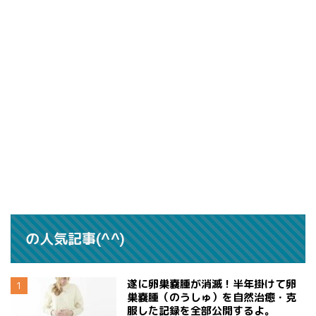
の人気記事(^^)
遂に卵巣嚢腫が消滅！半年掛けて卵
巣嚢腫（のうしゅ）を自然治癒・克
服した記録を全部公開するよ。