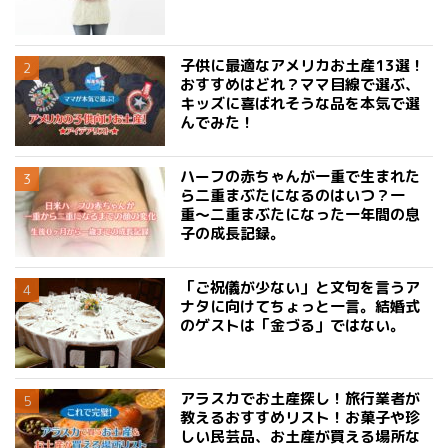
子供に最適なアメリカお土産13選！
おすすめはどれ？ママ目線で選ぶ、
キッズに喜ばれそうな品を本気で選
んでみた！
ハーフの赤ちゃんが一重で生まれた
ら二重まぶたになるのはいつ？一
重〜二重まぶたになった一年間の息
子の成長記録。
「ご祝儀が少ない」と文句を言うア
ナタに向けてちょっと一言。結婚式
のゲストは「金づる」ではない。
アラスカでお土産探し！旅行業者が
教えるおすすめリスト！お菓子や珍
しい民芸品、お土産が買える場所な