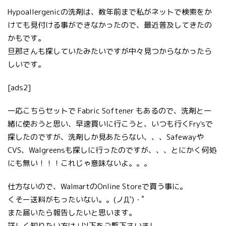
Hypoallergenicの洗剤は、数年前まで私がネットで検索をか
けても見付ける事ができなかったので、最近普及してきたの
かもです。
旦那さんも探していたみたいですが中々見つからなかったら
しいです。
[ads2]
一応こちらセットで Fabric Softener もあるので、洗剤と一
緒に使おうと思い、早速買いに行こうと、いつも行くFry'sで
探したのですが、洗剤しか見あたらない、、、Safewayや
CVS、Walgreensも探しに行ったのですが、、、とにかく何処
にも無い！！！これじゃ意味ないよ。。。
仕方ないので、WalmartのOnline Storeで買う事に。
くそー送料がもったいない。。(ノД`)・゜
また届いたら報告したいと思います。
詳しく知りたい方は↓以下をご覧下さいまし。