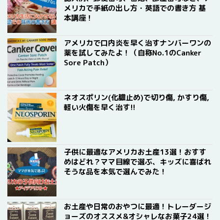
メリカで手紙の出し方・英語での書き方 基
本講座！
アメリカで口内炎を早く治すナンバーワンの
薬を試してみたよ！（自称No.1のCanker
Sore Patch）
ネオスポリン(化膿止め)で切り傷, かすり傷,
軽い火傷を早く治す!!
子供に最適なアメリカお土産13選！おすす
めはどれ？ママ目線で選ぶ、キッズに喜ばれ
そうな品を本気で選んでみた！
お土産や日常のおやつに最適！トレーダージ
ョーズのオススメ&オシャレなお菓子24選！