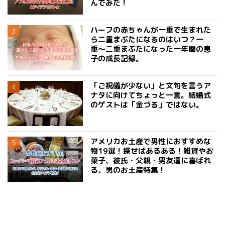
んでみた！
ハーフの赤ちゃんが一重で生まれた
ら二重まぶたになるのはいつ？一
重〜二重まぶたになった一年間の息
子の成長記録。
「ご祝儀が少ない」と文句を言うア
ナタに向けてちょっと一言。結婚式
のゲストは「金づる」ではない。
アメリカお土産で男性におすすめな
物19選！探せばあるある！雑貨やお
菓子、彼氏・父親・男友達に喜ばれ
る、男のお土産特集！