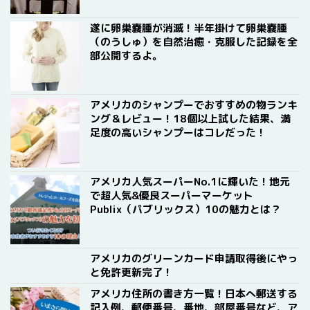
遂に卵巣嚢腫が消滅！半年掛けて卵巣嚢腫
（のうしゅ）を自然治癒・克服した記録を全
部公開するよ。
アメリカのシャンプーでおすすめの物ランキ
ング＆レビュー！18個以上試した結果、満
足度の高いシャンプーはコレだった！
アメリカ人気スーパーNo.1に輝いた！地元
で超人気&優良スーパーマーケット
Publix（パブリックス）10の魅力とは？
アメリカのグリーンカード申請取得後にやっ
と免許更新完了！
アメリカ住所の書き方一覧！日本へ郵送する
記入例、郵便番号、番地、部屋番号など、ア