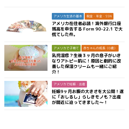
アメリカ生活の基本
税金・年金・SSN
アメリカ在住者必読！海外銀行口座
残高を申告する Form 90-22.1 で大
慌てした件。
アメリカで子育て
赤ちゃんの成長（0歳）
乳児湿疹？生後３ヶ月の息子がいき
なりアトピー肌に！原因と劇的に改
善した保湿クリームも一緒にご紹
介！
アメリカで妊娠・出産
妊娠9ヶ月お腹の大きさを大公開！遂
に「おしるし」らしきモノも？出産
が間近に迫ってきました〜！