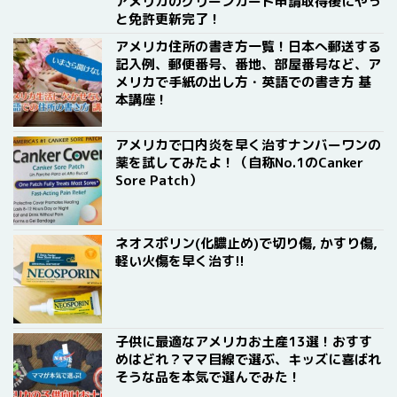
アメリカのグリーンカード申請取得後にやっ
と免許更新完了！
アメリカ住所の書き方一覧！日本へ郵送する
記入例、郵便番号、番地、部屋番号など、ア
メリカで手紙の出し方・英語での書き方 基
本講座！
アメリカで口内炎を早く治すナンバーワンの
薬を試してみたよ！（自称No.1のCanker
Sore Patch）
ネオスポリン(化膿止め)で切り傷, かすり傷,
軽い火傷を早く治す!!
子供に最適なアメリカお土産13選！おすす
めはどれ？ママ目線で選ぶ、キッズに喜ばれ
そうな品を本気で選んでみた！