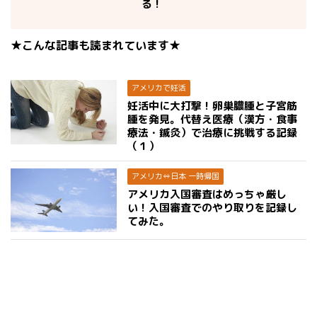
る！
★こんな記事も読まれています★
アメリカで妊活
妊活中に大打撃！卵巣膿腫と子宮筋
腫を発見。代替え医療（漢方・食事
療法・鍼灸）で治療に挑戦する記録
（１）
アメリカ⇔日本 一時帰国
アメリカ入国審査はめっちゃ厳し
い！入国審査でのやり取りを記録し
てみた。