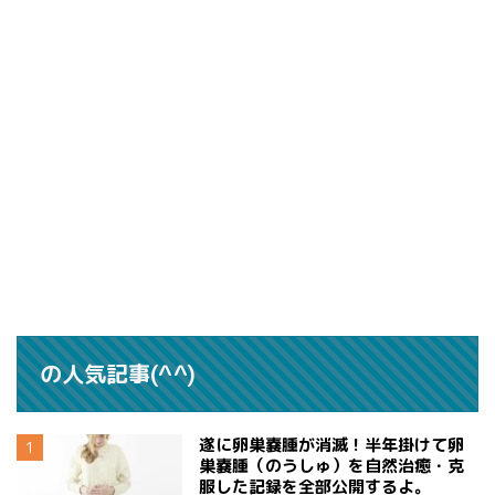
の人気記事(^^)
遂に卵巣嚢腫が消滅！半年掛けて卵
巣嚢腫（のうしゅ）を自然治癒・克
服した記録を全部公開するよ。