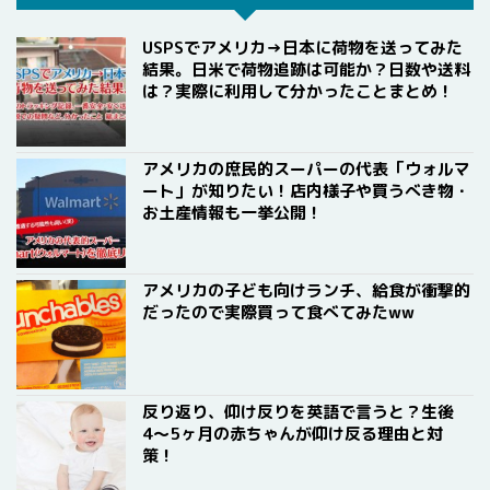
USPSでアメリカ→日本に荷物を送ってみた
結果。日米で荷物追跡は可能か？日数や送料
は？実際に利用して分かったことまとめ！
アメリカの庶民的スーパーの代表「ウォルマ
ート」が知りたい！店内様子や買うべき物・
お土産情報も一挙公開！
アメリカの子ども向けランチ、給食が衝撃的
だったので実際買って食べてみたww
反り返り、仰け反りを英語で言うと？生後
4〜5ヶ月の赤ちゃんが仰け反る理由と対
策！