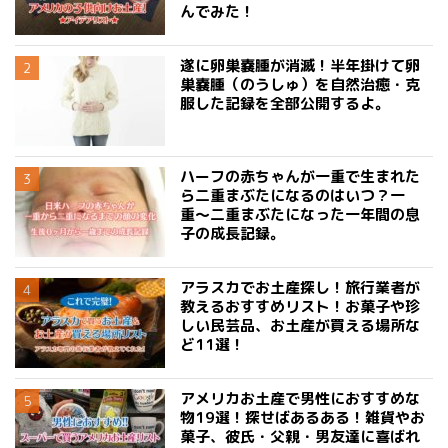
んでみた！
遂に卵巣嚢腫が消滅！半年掛けて卵
巣嚢腫（のうしゅ）を自然治癒・克
服した記録を全部公開するよ。
ハーフの赤ちゃんが一重で生まれた
ら二重まぶたになるのはいつ？一
重〜二重まぶたになった一年間の息
子の成長記録。
アラスカでお土産探し！旅行業者が
教えるおすすめリスト！お菓子や珍
しい民芸品、お土産が買える場所な
ど11選！
アメリカお土産で男性におすすめな
物19選！探せばあるある！雑貨やお
菓子、彼氏・父親・男友達に喜ばれ