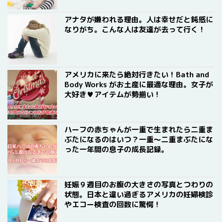
アナタが嫌われる理由。人は幸せだと鈍感に
なりがち。こんな人は友達が去って行く！
アメリカに来たら絶対行きたい！Bath and
Body Works がお土産に最適な理由。女子が
大好き♥アイテムが勢揃い！
ハーフの赤ちゃんが一重で生まれたら二重ま
ぶたになるのはいつ？一重〜二重まぶたにな
った一年間の息子の成長記録。
妊娠９週目のお腹の大きさの写真とつわりの
状態。日本と違い過ぎるアメリカの妊婦検診
やエコー検査の回数に驚愕！