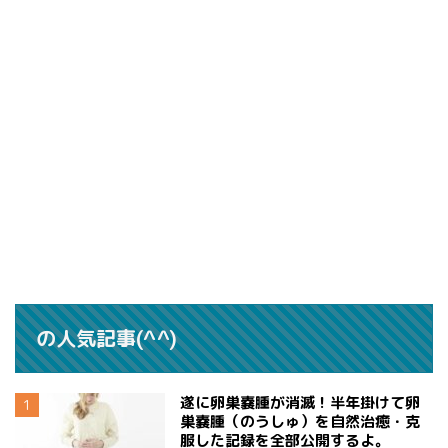
の人気記事(^^)
遂に卵巣嚢腫が消滅！半年掛けて卵
巣嚢腫（のうしゅ）を自然治癒・克
服した記録を全部公開するよ。