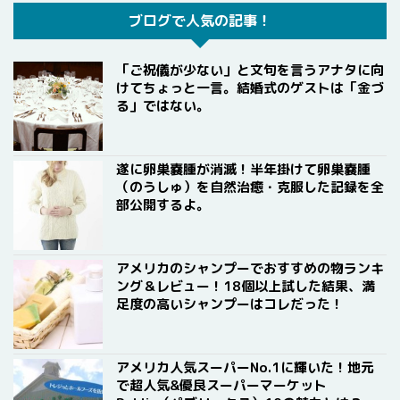
ブログで人気の記事！
「ご祝儀が少ない」と文句を言うアナタに向
けてちょっと一言。結婚式のゲストは「金づ
る」ではない。
遂に卵巣嚢腫が消滅！半年掛けて卵巣嚢腫
（のうしゅ）を自然治癒・克服した記録を全
部公開するよ。
アメリカのシャンプーでおすすめの物ランキ
ング＆レビュー！18個以上試した結果、満
足度の高いシャンプーはコレだった！
アメリカ人気スーパーNo.1に輝いた！地元
で超人気&優良スーパーマーケット