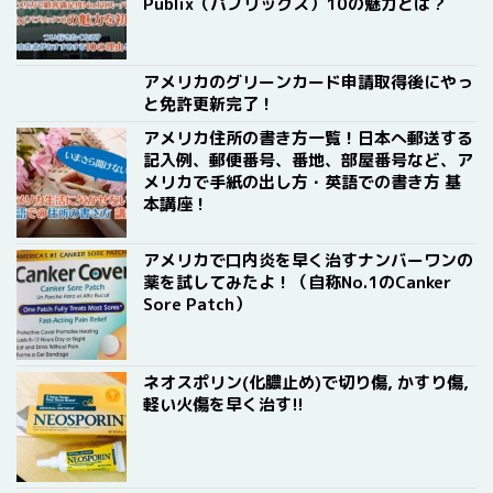
Publix（パブリックス）10の魅力とは？
アメリカのグリーンカード申請取得後にやっ
と免許更新完了！
アメリカ住所の書き方一覧！日本へ郵送する
記入例、郵便番号、番地、部屋番号など、ア
メリカで手紙の出し方・英語での書き方 基
本講座！
アメリカで口内炎を早く治すナンバーワンの
薬を試してみたよ！（自称No.1のCanker
Sore Patch）
ネオスポリン(化膿止め)で切り傷, かすり傷,
軽い火傷を早く治す!!