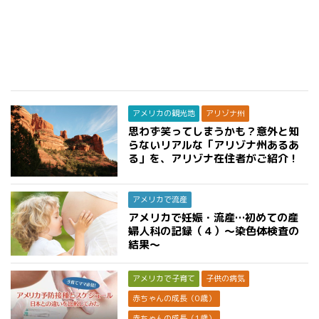
アメリカの観光地
アリゾナ州
思わず笑ってしまうかも？意外と知
らないリアルな「アリゾナ州あるあ
る」を、アリゾナ在住者がご紹介！
アメリカで流産
アメリカで妊娠・流産…初めての産
婦人科の記録（４）〜染色体検査の
結果〜
アメリカで子育て
子供の病気
赤ちゃんの成長（0歳）
赤ちゃんの成長（1歳）