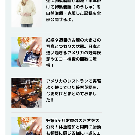
遂に卵巣嚢腫が消滅！半年掛
けて卵巣嚢腫（のうしゅ）を
自然治癒・克服した記録を全
部公開するよ。
妊娠９週目のお腹の大きさの
写真とつわりの状態。日本と
違い過ぎるアメリカの妊婦検
診やエコー検査の回数に驚
愕！
アメリカのレストランで実際
よく使っていた接客英語を、
今更だけどまとめてみまし
た!!
妊娠5ヶ月お腹の大きさを大
公開！体重増加と同時に胎動
も頻繁に感じる様に…遂にエ