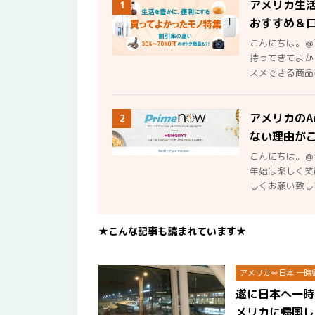
アメリカ生
1
おすすめ＆
こんにちは。＠
持ってきてよか
スメできる商品を
アメリカのA
2
ない理由が
こんにちは。＠
年始は楽しく笑
しくお願い致しま
★こんな記事も読まれています★
アメリカ⇔日本 一時
遂に日本へ一時
メリカに帰国し