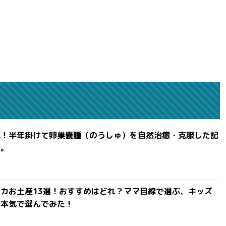
滅！半年掛けて卵巣嚢腫（のうしゅ）を自然治癒・克服した記
よ。
カお土産13選！おすすめはどれ？ママ目線で選ぶ、キッズ
を本気で選んでみた！