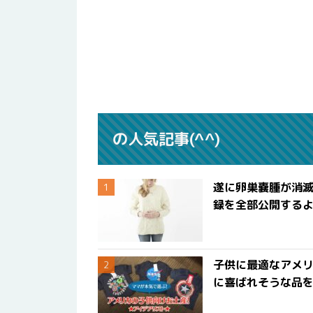
の人気記事(^^)
遂に卵巣嚢腫が消
録を全部公開する
子供に最適なアメリ
に喜ばれそうな品