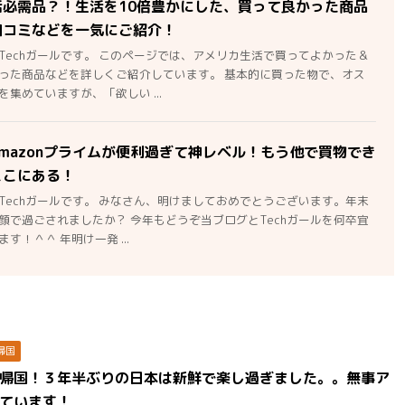
活必需品？！生活を10倍豊かにした、買って良かった商品
口コミなどを一気にご紹介！
Techガールです。 このページでは、アメリカ生活で買ってよかった＆
った商品などを詳しくご紹介しています。 基本的に買った物で、オス
集めていますが、「欲しい ...
mazonプライムが便利過ぎて神レベル！もう他で買物でき
ここにある！
Techガールです。 みなさん、明けましておめでとうございます。年末
顔で過ごされましたか？ 今年もどうぞ当ブログとTechガールを何卒宜
す！＾＾ 年明け一発 ...
帰国
帰国！３年半ぶりの日本は新鮮で楽し過ぎました。。無事ア
ています！