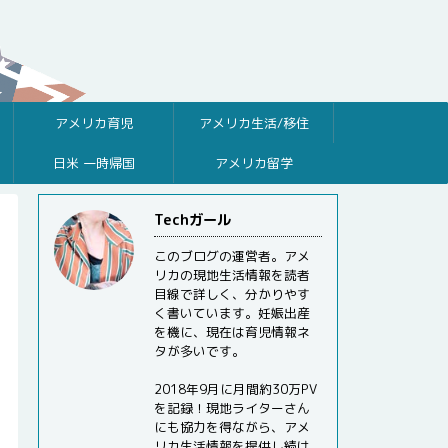
アメリカ育児
アメリカ生活/移住
日米 一時帰国
アメリカ留学
Techガール
このブログの運営者。アメ
リカの現地生活情報を読者
目線で詳しく、分かりやす
く書いています。妊娠出産
を機に、現在は育児情報ネ
タが多いです。
2018年9月に月間約30万PV
を記録！現地ライターさん
にも協力を得ながら、アメ
リカ生活情報を提供し続け