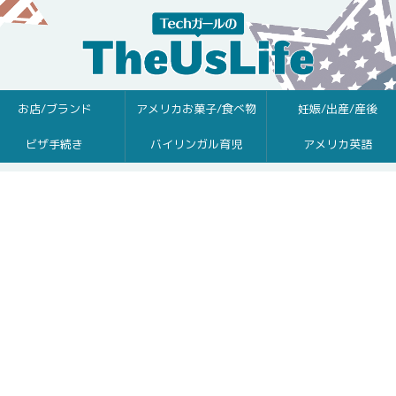
お店/ブランド
アメリカお菓子/食べ物
妊娠/出産/産後
ビザ手続き
バイリンガル育児
アメリカ英語