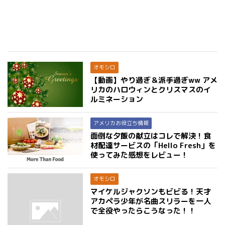
オモシロ
【動画】やり過ぎ＆派手過ぎww アメ
リカのハロウィンとクリスマスのイ
ルミネーション
アメリカお役立ち情報
面倒な夕飯の献立はコレで解決！食
材配達サービスの「Hello Fresh」を
使ってみた感想をレビュー！
オモシロ
マイケルジャクソンもビビる！天才
アカペラ少年が名曲スリラーを一人
で全役やったらこうなった！！