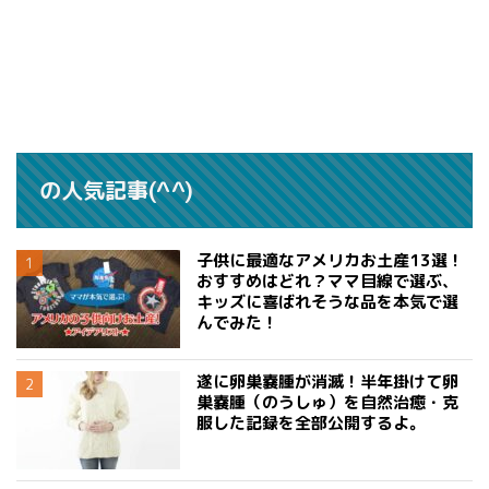
の人気記事(^^)
子供に最適なアメリカお土産13選！
おすすめはどれ？ママ目線で選ぶ、
キッズに喜ばれそうな品を本気で選
んでみた！
遂に卵巣嚢腫が消滅！半年掛けて卵
巣嚢腫（のうしゅ）を自然治癒・克
服した記録を全部公開するよ。