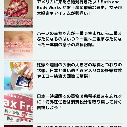
アメリカに来たら絶対行きたい！Bath and
Body Works がお土産に最適な理由。女子が
大好き♥アイテムが勢揃い！
ハーフの赤ちゃんが一重で生まれたら二重ま
ぶたになるのはいつ？一重〜二重まぶたにな
った一年間の息子の成長記録。
妊娠９週目のお腹の大きさの写真とつわりの
状態。日本と違い過ぎるアメリカの妊婦検診
やエコー検査の回数に驚愕！
日本一時帰国での買物は免税手続きを忘れず
に！海外在住者は消費税分を取り戻して賢く
買物しよう！