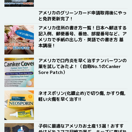
アメリカのグリーンカード申請取得後にやっ
と免許更新完了！
アメリカ住所の書き方一覧！日本へ郵送する
記入例、郵便番号、番地、部屋番号など、ア
メリカで手紙の出し方・英語での書き方 基
本講座！
アメリカで口内炎を早く治すナンバーワンの
薬を試してみたよ！（自称No.1のCanker
Sore Patch）
ネオスポリン(化膿止め)で切り傷, かすり傷,
軽い火傷を早く治す!!
子供に最適なアメリカお土産13選！おすす
めはどれ？ママ目線で選ぶ、キッズに喜ばれ