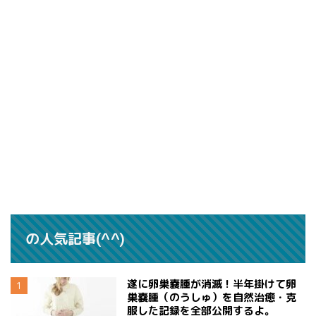
の人気記事(^^)
遂に卵巣嚢腫が消滅！半年掛けて卵
巣嚢腫（のうしゅ）を自然治癒・克
服した記録を全部公開するよ。