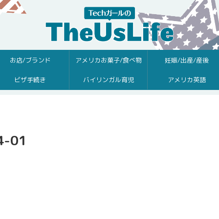
お店/ブランド
アメリカお菓子/食べ物
妊娠/出産/産後
ビザ手続き
バイリンガル育児
アメリカ英語
4-01