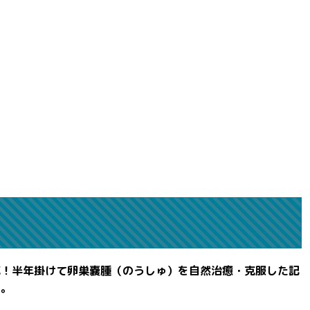
滅！半年掛けて卵巣嚢腫（のうしゅ）を自然治癒・克服した記
よ。