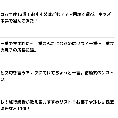
カお土産13選！おすすめはどれ？ママ目線で選ぶ、キッズ
を本気で選んでみた！
が一重で生まれたら二重まぶたになるのはいつ？一重〜二重ま
間の息子の成長記録。
」と文句を言うアナタに向けてちょっと一言。結婚式のゲスト
ない。
探し！旅行業者が教えるおすすめリスト！お菓子や珍しい民芸
場所など11選！