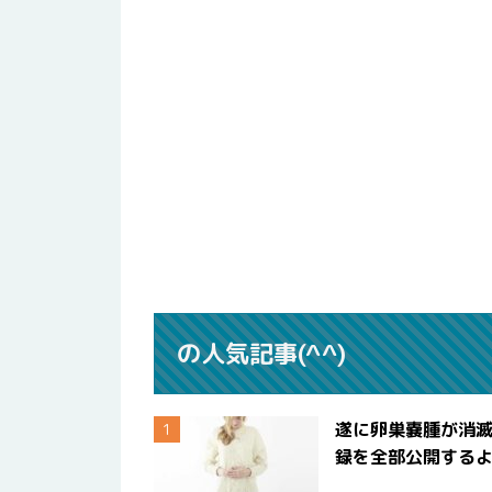
の人気記事(^^)
遂に卵巣嚢腫が消
録を全部公開する