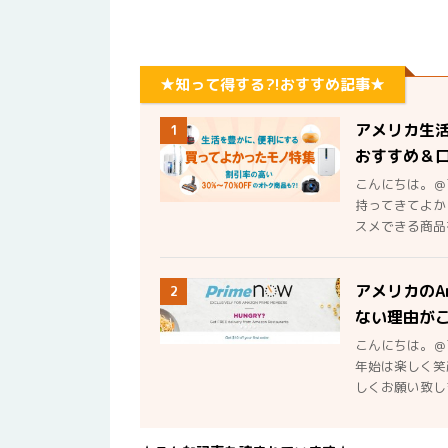
★知って得する?!おすすめ記事★
アメリカ生
1
おすすめ＆
こんにちは。＠
持ってきてよか
スメできる商品を
アメリカのA
2
ない理由が
こんにちは。＠
年始は楽しく笑
しくお願い致しま