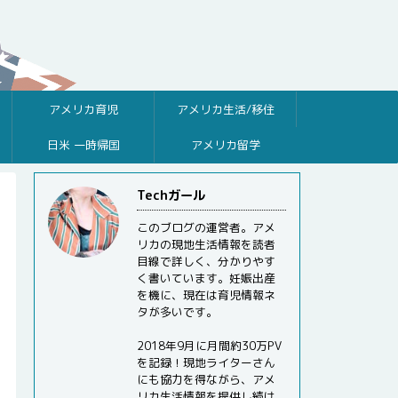
アメリカ育児
アメリカ生活/移住
日米 一時帰国
アメリカ留学
Techガール
このブログの運営者。アメ
リカの現地生活情報を読者
目線で詳しく、分かりやす
く書いています。妊娠出産
を機に、現在は育児情報ネ
タが多いです。
2018年9月に月間約30万PV
を記録！現地ライターさん
にも協力を得ながら、アメ
リカ生活情報を提供し続け