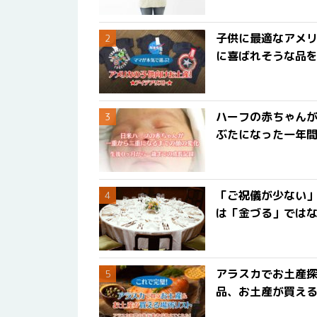
子供に最適なアメリ
に喜ばれそうな品
ハーフの赤ちゃん
ぶたになった一年
「ご祝儀が少ない
は「金づる」では
アラスカでお土産
品、お土産が買える