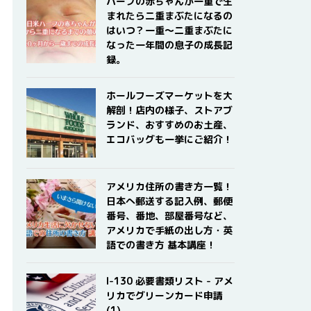
ハーフの赤ちゃんが一重で生
まれたら二重まぶたになるの
はいつ？一重〜二重まぶたに
なった一年間の息子の成長記
録。
ホールフーズマーケットを大
解剖！店内の様子、ストアブ
ランド、おすすめのお土産、
エコバッグも一挙にご紹介！
アメリカ住所の書き方一覧！
日本へ郵送する記入例、郵便
番号、番地、部屋番号など、
アメリカで手紙の出し方・英
語での書き方 基本講座！
I-130 必要書類リスト - アメ
リカでグリーンカード申請
(1)