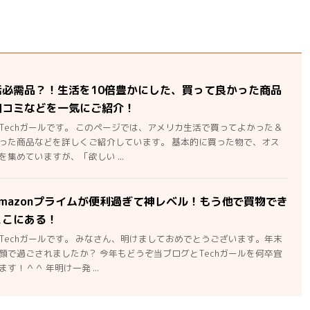
活必需品？！生活を10倍豊かにした、買って良かった商品
口コミなどを一気にご紹介！
Techガールです。 このページでは、アメリカ生活で買ってよかった＆
った商品などを詳しくご紹介しています。 基本的に買った物で、オス
集めていますが、「欲しい ...
mazonプライムが便利過ぎて神レベル！もう他で買物でき
ここにある！
Techガールです。 みなさん、明けましておめでとうございます。年末
顔で過ごされましたか？ 今年もどうぞ当ブログとTechガールを何卒宜
す！＾＾ 年明け一発 ...