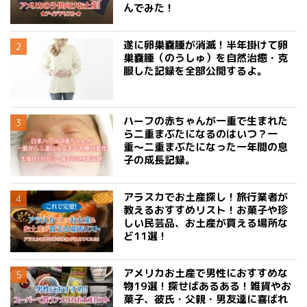
んでみた！
遂に卵巣嚢腫が消滅！半年掛けて卵
巣嚢腫（のうしゅ）を自然治癒・克
服した記録を全部公開するよ。
ハーフの赤ちゃんが一重で生まれた
ら二重まぶたになるのはいつ？一
重〜二重まぶたになった一年間の息
子の成長記録。
アラスカでお土産探し！旅行業者が
教えるおすすめリスト！お菓子や珍
しい民芸品、お土産が買える場所な
ど11選！
アメリカお土産で男性におすすめな
物19選！探せばあるある！雑貨やお
菓子、彼氏・父親・男友達に喜ばれ