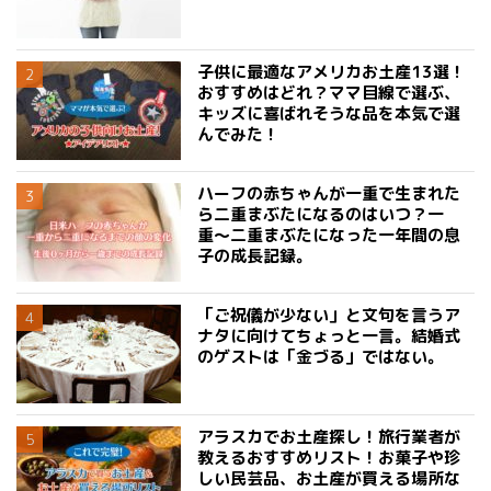
子供に最適なアメリカお土産13選！
おすすめはどれ？ママ目線で選ぶ、
キッズに喜ばれそうな品を本気で選
んでみた！
ハーフの赤ちゃんが一重で生まれた
ら二重まぶたになるのはいつ？一
重〜二重まぶたになった一年間の息
子の成長記録。
「ご祝儀が少ない」と文句を言うア
ナタに向けてちょっと一言。結婚式
のゲストは「金づる」ではない。
アラスカでお土産探し！旅行業者が
教えるおすすめリスト！お菓子や珍
しい民芸品、お土産が買える場所な