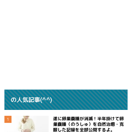
の人気記事(^^)
遂に卵巣嚢腫が消滅！半年掛けて卵
巣嚢腫（のうしゅ）を自然治癒・克
服した記録を全部公開するよ。