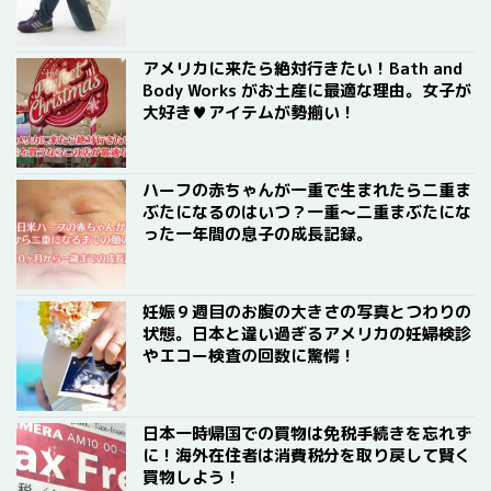
アメリカに来たら絶対行きたい！Bath and
Body Works がお土産に最適な理由。女子が
大好き♥アイテムが勢揃い！
ハーフの赤ちゃんが一重で生まれたら二重ま
ぶたになるのはいつ？一重〜二重まぶたにな
った一年間の息子の成長記録。
妊娠９週目のお腹の大きさの写真とつわりの
状態。日本と違い過ぎるアメリカの妊婦検診
やエコー検査の回数に驚愕！
日本一時帰国での買物は免税手続きを忘れず
に！海外在住者は消費税分を取り戻して賢く
買物しよう！