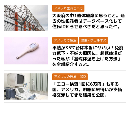
アメリカ生活と文化
大阪府の中1遺体遺棄に思うこと。過
去の性犯罪者はデータベース化して
住民に知らせるべきだと思った件。
アメリカで妊活
健康・ウェルネス
平熱が35℃台は本当にヤバい！免疫
力低下・不妊の原因に。超低体温だ
った私が「基礎体温を上げた方法」
を全部紹介するよ。
アメリカの医療・保険
「エコー検査1回に6万円」もする
国、アメリカ。明細に納得いかず価
格交渉してきた結果を公開。