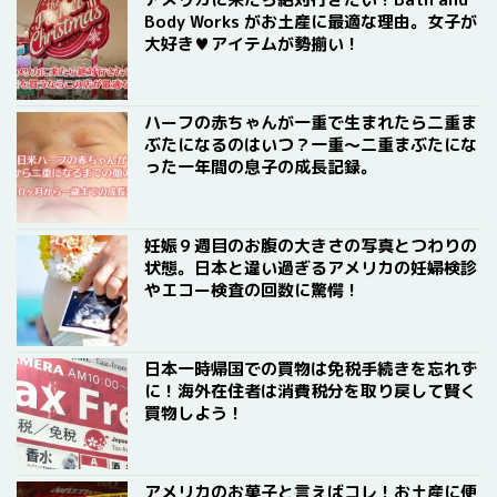
Body Works がお土産に最適な理由。女子が
大好き♥アイテムが勢揃い！
ハーフの赤ちゃんが一重で生まれたら二重ま
ぶたになるのはいつ？一重〜二重まぶたにな
った一年間の息子の成長記録。
妊娠９週目のお腹の大きさの写真とつわりの
状態。日本と違い過ぎるアメリカの妊婦検診
やエコー検査の回数に驚愕！
日本一時帰国での買物は免税手続きを忘れず
に！海外在住者は消費税分を取り戻して賢く
買物しよう！
アメリカのお菓子と言えばコレ！お土産に便