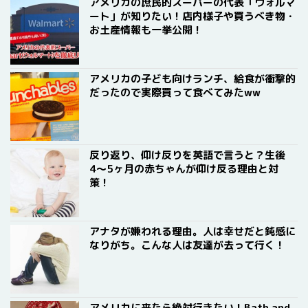
アメリカの庶民的スーパーの代表「ウォルマ
ート」が知りたい！店内様子や買うべき物・
お土産情報も一挙公開！
アメリカの子ども向けランチ、給食が衝撃的
だったので実際買って食べてみたww
反り返り、仰け反りを英語で言うと？生後
4〜5ヶ月の赤ちゃんが仰け反る理由と対
策！
アナタが嫌われる理由。人は幸せだと鈍感に
なりがち。こんな人は友達が去って行く！
アメリカに来たら絶対行きたい！Bath and