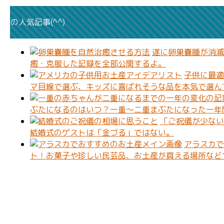
の人気記事(^^)
遂に卵巣嚢腫が消滅
癒・克服した記録を全部公開するよ。
子供に最適
マ目線で選ぶ、キッズに喜ばれそうな品を本気で選ん
ぶたになるのはいつ？一重〜二重まぶたになった一年
「ご祝儀が少ない
結婚式のゲストは「金づる」ではない。
アラスカで
ト！お菓子や珍しい民芸品、お土産が買える場所など