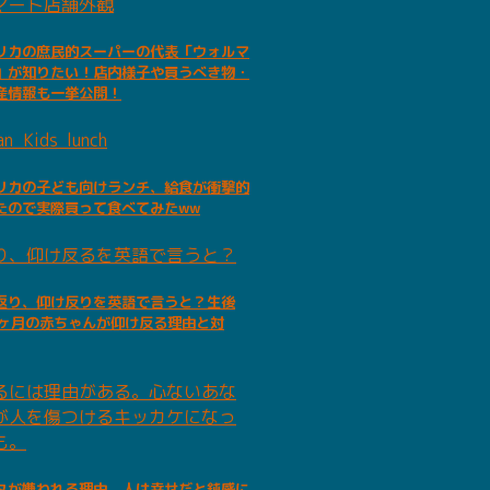
リカの庶民的スーパーの代表「ウォルマ
」が知りたい！店内様子や買うべき物・
産情報も一挙公開！
リカの子ども向けランチ、給食が衝撃的
たので実際買って食べてみたww
返り、仰け反りを英語で言うと？生後
5ヶ月の赤ちゃんが仰け反る理由と対
タが嫌われる理由。人は幸せだと鈍感に