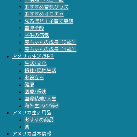
子供服・ベビー服
おすすめ育児グッズ
おすすめオモチャ
なるほど！子育て英語
育児全般
子供の病気
赤ちゃんの成長（0歳）
赤ちゃんの成長（1歳）
アメリカ生活/移住
生活/文化
移住/現地生活
お役立ち
健康
医療/保険
国際結婚/人生
海外生活の悩み
アメリカ生活用品
おすすめ商品
薬
アメリカ基本情報