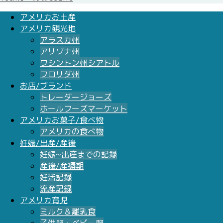
アメリカお土産
アメリカ観光地
アラスカ州
アリゾナ州
ワシントン州シアトル
フロリダ州
お店/ブランド
トレーダージョーズ
ホールフーズマーケット
アメリカお菓子/食べ物
アメリカの食べ物
妊娠/出産/産後
妊娠~出産までの記録
産後/産褥期
妊活記録
流産記録
アメリカ育児
ミルク＆離乳食