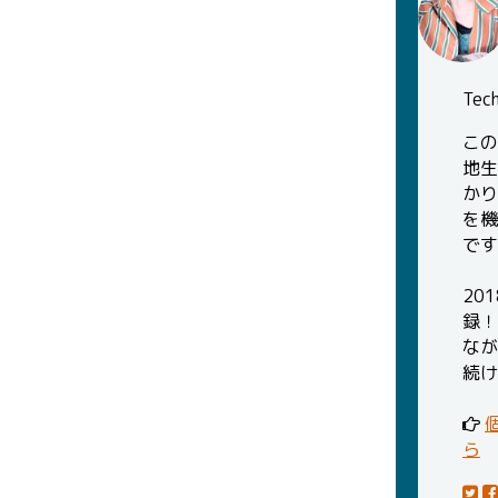
Te
この
地生
かり
を機
です
20
録！
なが
続け
ら