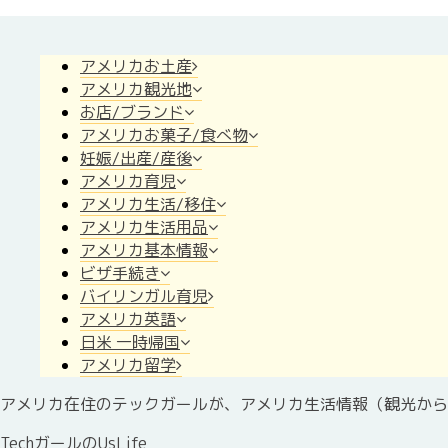
アメリカお土産
アメリカ観光地
お店/ブランド
アメリカお菓子/食べ物
妊娠/出産/産後
アメリカ育児
アメリカ生活/移住
アメリカ生活用品
アメリカ基本情報
ビザ手続き
バイリンガル育児
アメリカ英語
日米 一時帰国
アメリカ留学
アメリカ在住のテックガールが、アメリカ生活情報（観光から
TechガールのUsLife