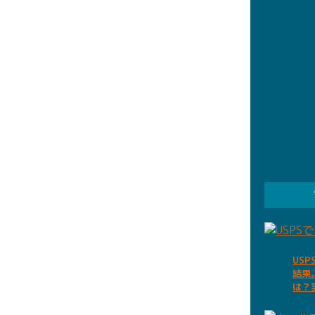
US
結果
は？