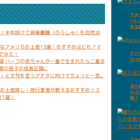
アメ
ート
お土
！半年掛けて卵巣嚢腫（のうしゅ）を自然治
なアメリカお土産13選！おすすめはどれ？マ
でみた！
アメ
だっ
ハーフの赤ちゃんが一重で生まれたら二重ま
間の息子の成長記録。
」と文句を言うアナタに向けてちょっと一言。
反り
お土産探し！旅行業者が教えるおすすめリス
4〜
11選！
策！
アナ