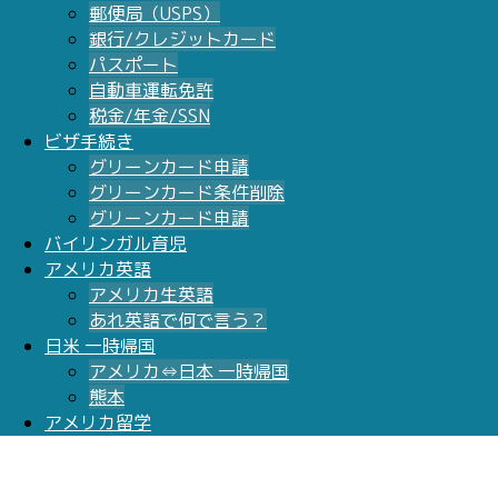
郵便局（USPS）
銀行/クレジットカード
パスポート
自動車運転免許
税金/年金/SSN
ビザ手続き
グリーンカード申請
グリーンカード条件削除
グリーンカード申請
バイリンガル育児
アメリカ英語
アメリカ生英語
あれ英語で何で言う？
日米 一時帰国
アメリカ⇔日本 一時帰国
熊本
アメリカ留学