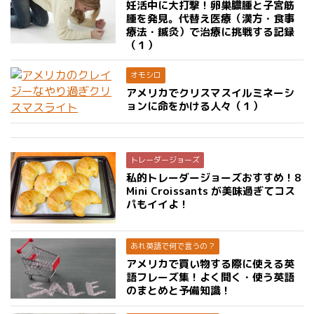
妊活中に大打撃！卵巣膿腫と子宮筋
腫を発見。代替え医療（漢方・食事
療法・鍼灸）で治療に挑戦する記録
（１）
オモシロ
アメリカでクリスマスイルミネーシ
ョンに命をかける人々（１）
トレーダージョーズ
私的トレーダージョーズおすすめ！8
Mini Croissants が美味過ぎてコス
パもイイよ！
あれ英語で何で言うの？
アメリカで買い物する際に使える英
語フレーズ集！よく聞く・使う英語
のまとめと予備知識！