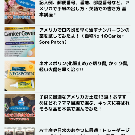
記入例、郵便番号、番地、部屋番号など、ア
メリカで手紙の出し方・英語での書き方 基
本講座！
アメリカで口内炎を早く治すナンバーワンの
薬を試してみたよ！（自称No.1のCanker
Sore Patch）
ネオスポリン(化膿止め)で切り傷, かすり傷,
軽い火傷を早く治す!!
子供に最適なアメリカお土産13選！おすす
めはどれ？ママ目線で選ぶ、キッズに喜ばれ
そうな品を本気で選んでみた！
お土産や日常のおやつに最適！トレーダージ