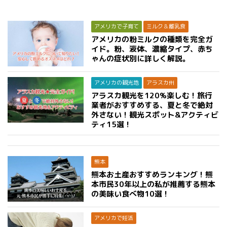
アメリカで子育て
ミルク＆離乳食
アメリカの粉ミルクの種類を完全ガ
イド。粉、液体、濃縮タイプ、赤ち
ゃんの症状別に詳しく解説。
アメリカの観光地
アラスカ州
アラスカ観光を120%楽しむ！旅行
業者がおすすめする、夏と冬で絶対
外さない！観光スポット&アクティビ
ティ15選！
熊本
熊本お土産おすすめランキング！熊
本市民30年以上の私が推薦する熊本
の美味い食べ物10選！
アメリカで妊活