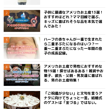
子供に最適なアメリカお土産13選！
おすすめはどれ？ママ目線で選ぶ、
キッズに喜ばれそうな品を本気で選
んでみた！
ハーフの赤ちゃんが一重で生まれた
ら二重まぶたになるのはいつ？一
重〜二重まぶたになった一年間の息
子の成長記録。
アメリカお土産で男性におすすめな
物19選！探せばあるある！雑貨やお
菓子、彼氏・父親・男友達に喜ばれ
る、男のお土産特集！
「ご祝儀が少ない」と文句を言うア
ナタに向けてちょっと一言。結婚式
のゲストは「金づる」ではない。