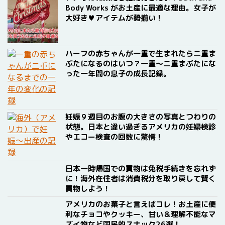
Body Works がお土産に最適な理由。女子が
大好き♥アイテムが勢揃い！
ハーフの赤ちゃんが一重で生まれたら二重ま
ぶたになるのはいつ？一重〜二重まぶたにな
った一年間の息子の成長記録。
妊娠９週目のお腹の大きさの写真とつわりの
状態。日本と違い過ぎるアメリカの妊婦検診
やエコー検査の回数に驚愕！
日本一時帰国での買物は免税手続きを忘れず
に！海外在住者は消費税分を取り戻して賢く
買物しよう！
アメリカのお菓子と言えばコレ！お土産に便
利なチョコやクッキー、甘い＆理解不能なマ
ズイ物など国民的スナック26選！