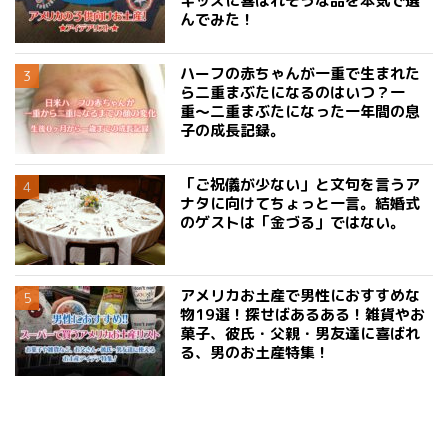
キッズに喜ばれそうな品を本気で選
んでみた！
ハーフの赤ちゃんが一重で生まれた
ら二重まぶたになるのはいつ？一
重〜二重まぶたになった一年間の息
子の成長記録。
「ご祝儀が少ない」と文句を言うア
ナタに向けてちょっと一言。結婚式
のゲストは「金づる」ではない。
アメリカお土産で男性におすすめな
物19選！探せばあるある！雑貨やお
菓子、彼氏・父親・男友達に喜ばれ
る、男のお土産特集！