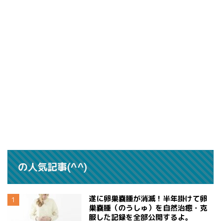
の人気記事(^^)
遂に卵巣嚢腫が消滅！半年掛けて卵
巣嚢腫（のうしゅ）を自然治癒・克
服した記録を全部公開するよ。