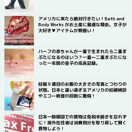
アメリカに来たら絶対行きたい！Bath and
Body Works がお土産に最適な理由。女子が
大好き♥アイテムが勢揃い！
ハーフの赤ちゃんが一重で生まれたら二重ま
ぶたになるのはいつ？一重〜二重まぶたにな
った一年間の息子の成長記録。
妊娠９週目のお腹の大きさの写真とつわりの
状態。日本と違い過ぎるアメリカの妊婦検診
やエコー検査の回数に驚愕！
日本一時帰国での買物は免税手続きを忘れず
に！海外在住者は消費税分を取り戻して賢く
買物しよう！