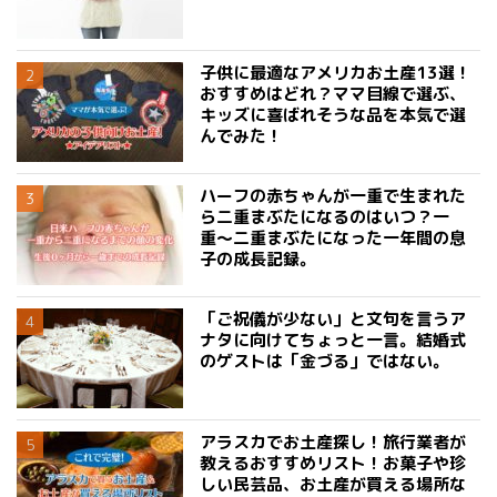
子供に最適なアメリカお土産13選！
おすすめはどれ？ママ目線で選ぶ、
キッズに喜ばれそうな品を本気で選
んでみた！
ハーフの赤ちゃんが一重で生まれた
ら二重まぶたになるのはいつ？一
重〜二重まぶたになった一年間の息
子の成長記録。
「ご祝儀が少ない」と文句を言うア
ナタに向けてちょっと一言。結婚式
のゲストは「金づる」ではない。
アラスカでお土産探し！旅行業者が
教えるおすすめリスト！お菓子や珍
しい民芸品、お土産が買える場所な