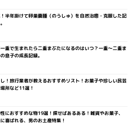
滅！半年掛けて卵巣嚢腫（のうしゅ）を自然治癒・克服した記
よ。
が一重で生まれたら二重まぶたになるのはいつ？一重〜二重ま
間の息子の成長記録。
探し！旅行業者が教えるおすすめリスト！お菓子や珍しい民芸
場所など11選！
性におすすめな物19選！探せばあるある！雑貨やお菓子、
達に喜ばれる、男のお土産特集！