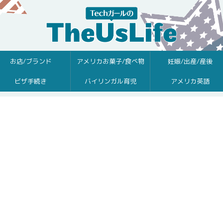
お店/ブランド
アメリカお菓子/食べ物
妊娠/出産/産後
ビザ手続き
バイリンガル育児
アメリカ英語