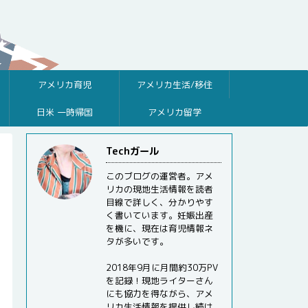
アメリカ育児
アメリカ生活/移住
日米 一時帰国
アメリカ留学
Techガール
このブログの運営者。アメ
リカの現地生活情報を読者
目線で詳しく、分かりやす
く書いています。妊娠出産
を機に、現在は育児情報ネ
タが多いです。
2018年9月に月間約30万PV
を記録！現地ライターさん
にも協力を得ながら、アメ
リカ生活情報を提供し続け