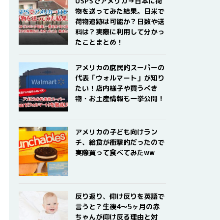
USPSでアメリカ→日本に荷
物を送ってみた結果。日米で
荷物追跡は可能か？日数や送
料は？実際に利用して分かっ
たことまとめ！
アメリカの庶民的スーパーの
代表「ウォルマート」が知り
たい！店内様子や買うべき
物・お土産情報も一挙公開！
アメリカの子ども向けラン
チ、給食が衝撃的だったので
実際買って食べてみたww
反り返り、仰け反りを英語で
言うと？生後4〜5ヶ月の赤
ちゃんが仰け反る理由と対