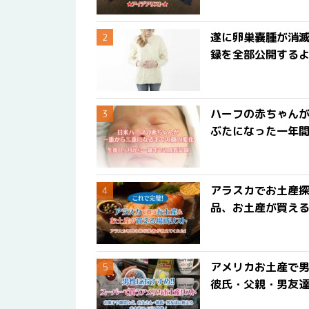
遂に卵巣嚢腫が消
録を全部公開する
ハーフの赤ちゃん
ぶたになった一年
アラスカでお土産
品、お土産が買える
アメリカお土産で男
彼氏・父親・男友