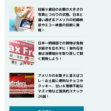
妊娠９週目のお腹の大きさの
写真とつわりの状態。日本と
違い過ぎるアメリカの妊婦検
診やエコー検査の回数に驚
愕！
日本一時帰国での買物は免税
手続きを忘れずに！海外在住
者は消費税分を取り戻して賢
く買物しよう！
アメリカのお菓子と言えばコ
レ！お土産に便利なチョコや
クッキー、甘い＆理解不能な
マズイ物など国民的スナック
26選！