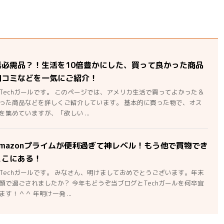
活必需品？！生活を10倍豊かにした、買って良かった商品
口コミなどを一気にご紹介！
Techガールです。 このページでは、アメリカ生活で買ってよかった＆
った商品などを詳しくご紹介しています。 基本的に買った物で、オス
集めていますが、「欲しい ...
mazonプライムが便利過ぎて神レベル！もう他で買物でき
ここにある！
Techガールです。 みなさん、明けましておめでとうございます。年末
顔で過ごされましたか？ 今年もどうぞ当ブログとTechガールを何卒宜
す！＾＾ 年明け一発 ...