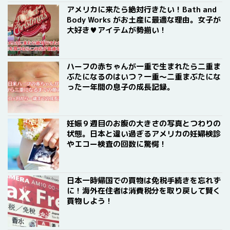
アメリカに来たら絶対行きたい！Bath and
Body Works がお土産に最適な理由。女子が
大好き♥アイテムが勢揃い！
ハーフの赤ちゃんが一重で生まれたら二重ま
ぶたになるのはいつ？一重〜二重まぶたにな
った一年間の息子の成長記録。
妊娠９週目のお腹の大きさの写真とつわりの
状態。日本と違い過ぎるアメリカの妊婦検診
やエコー検査の回数に驚愕！
日本一時帰国での買物は免税手続きを忘れず
に！海外在住者は消費税分を取り戻して賢く
買物しよう！