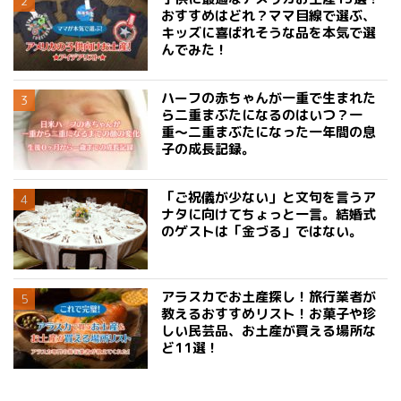
おすすめはどれ？ママ目線で選ぶ、
キッズに喜ばれそうな品を本気で選
んでみた！
ハーフの赤ちゃんが一重で生まれた
ら二重まぶたになるのはいつ？一
重〜二重まぶたになった一年間の息
子の成長記録。
「ご祝儀が少ない」と文句を言うア
ナタに向けてちょっと一言。結婚式
のゲストは「金づる」ではない。
アラスカでお土産探し！旅行業者が
教えるおすすめリスト！お菓子や珍
しい民芸品、お土産が買える場所な
ど11選！