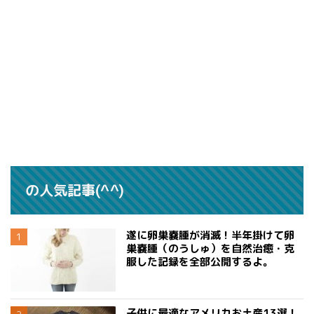
の人気記事(^^)
遂に卵巣嚢腫が消滅！半年掛けて卵
巣嚢腫（のうしゅ）を自然治癒・克
服した記録を全部公開するよ。
子供に最適なアメリカお土産13選！