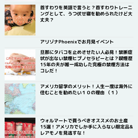
首すわりを英語で言うと？首すわりトレーニ
ングとして、うつ伏せ寝を勧められたけど大
丈夫？
アリゾナPhoenixでお月見イベント
旦那にタバコを止めさせたい人必見！禁断症
状が出ない禁煙ヒプノセラピーとは？喫煙歴
15年の夫が唯一成功した究極の禁煙方法は
コレだ！
アメリカ留学のメリット！人生一度は海外に
住むことを勧めたい１０の理由 （１）
ウォルマートで買うべきオススメのお土産
15選！アメリカでしか手に入らない限定品&
レアモノを見逃すな！