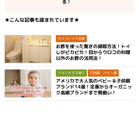
る！
★こんな記事も読まれています★
ライフハック全般
お酢を使った驚きの掃除方法！トイ
レがピカピカ！目からウロコの料理
以外のお酢の活用法！
アメリカで子育て
子供服・ベビー服
アメリカで大人気のベビー＆子供服
ブランド14選！定番からオーガニッ
ク高級ブランドまで勢揃い！