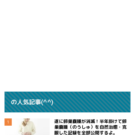
の人気記事(^^)
遂に卵巣嚢腫が消滅！半年掛けて卵
巣嚢腫（のうしゅ）を自然治癒・克
服した記録を全部公開するよ。