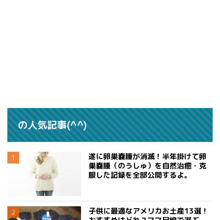
の人気記事(^^)
遂に卵巣嚢腫が消滅！半年掛けて卵
巣嚢腫（のうしゅ）を自然治癒・克
服した記録を全部公開するよ。
子供に最適なアメリカお土産13選！