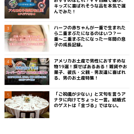
おすすめはどれ？ママ目線で選ぶ、
キッズに喜ばれそうな品を本気で選
んでみた！
ハーフの赤ちゃんが一重で生まれた
ら二重まぶたになるのはいつ？一
重〜二重まぶたになった一年間の息
子の成長記録。
アメリカお土産で男性におすすめな
物19選！探せばあるある！雑貨やお
菓子、彼氏・父親・男友達に喜ばれ
る、男のお土産特集！
「ご祝儀が少ない」と文句を言うア
ナタに向けてちょっと一言。結婚式
のゲストは「金づる」ではない。