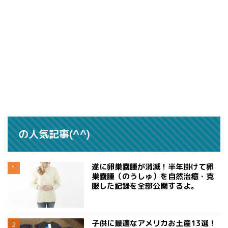
の人気記事(^^)
遂に卵巣嚢腫が消滅！半年掛けて卵
巣嚢腫（のうしゅ）を自然治癒・克
服した記録を全部公開するよ。
子供に最適なアメリカお土産13選！