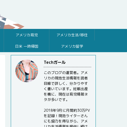
アメリカ育児
アメリカ生活/移住
日米 一時帰国
アメリカ留学
Techガール
このブログの運営者。アメ
リカの現地生活情報を読者
目線で詳しく、分かりやす
く書いています。妊娠出産
を機に、現在は育児情報ネ
タが多いです。
2018年9月に月間約30万PV
を記録！現地ライターさん
にも協力を得ながら、アメ
リカ生活情報を提供し続け