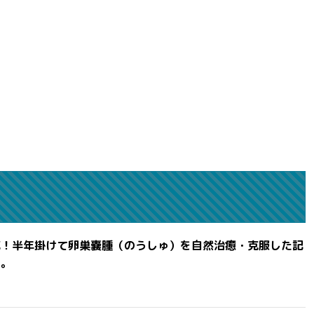
滅！半年掛けて卵巣嚢腫（のうしゅ）を自然治癒・克服した記
よ。