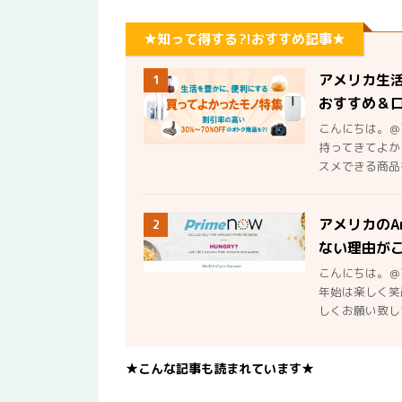
★知って得する?!おすすめ記事★
アメリカ生
1
おすすめ＆
こんにちは。＠
持ってきてよか
スメできる商品を
アメリカのA
2
ない理由が
こんにちは。＠
年始は楽しく笑
しくお願い致しま
★こんな記事も読まれています★