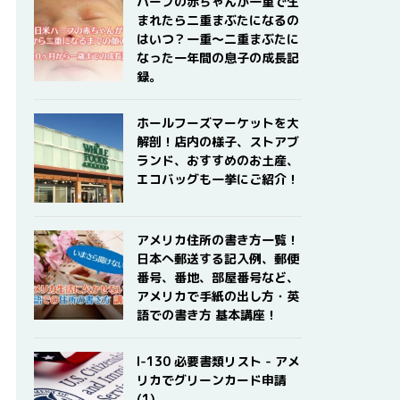
ハーフの赤ちゃんが一重で生
まれたら二重まぶたになるの
はいつ？一重〜二重まぶたに
なった一年間の息子の成長記
録。
ホールフーズマーケットを大
解剖！店内の様子、ストアブ
ランド、おすすめのお土産、
エコバッグも一挙にご紹介！
アメリカ住所の書き方一覧！
日本へ郵送する記入例、郵便
番号、番地、部屋番号など、
アメリカで手紙の出し方・英
語での書き方 基本講座！
I-130 必要書類リスト - アメ
リカでグリーンカード申請
(1)