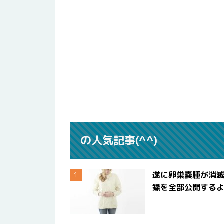
の人気記事(^^)
遂に卵巣嚢腫が消
録を全部公開する