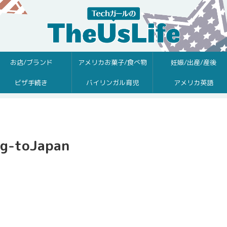
お店/ブランド
アメリカお菓子/食べ物
妊娠/出産/産後
ビザ手続き
バイリンガル育児
アメリカ英語
ng-toJapan