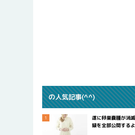
の人気記事(^^)
遂に卵巣嚢腫が消
録を全部公開する