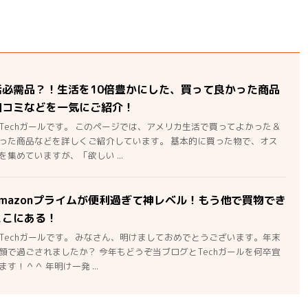
活必需品？！生活を10倍豊かにした、買って良かった商品
口コミなどを一気にご紹介！
Techガールです。 このページでは、アメリカ生活で買ってよかった＆
った商品などを詳しくご紹介しています。 基本的に買った物で、オス
集めていますが、「欲しい ...
mazonプライムが便利過ぎて神レベル！もう他で買物でき
ここにある！
Techガールです。 みなさん、明けましておめでとうございます。年末
顔で過ごされましたか？ 今年もどうぞ当ブログとTechガールを何卒宜
す！＾＾ 年明け一発 ...