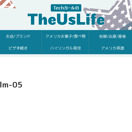
お店/ブランド
アメリカお菓子/食べ物
妊娠/出産/産後
ビザ手続き
バイリンガル育児
アメリカ英語
alm-05