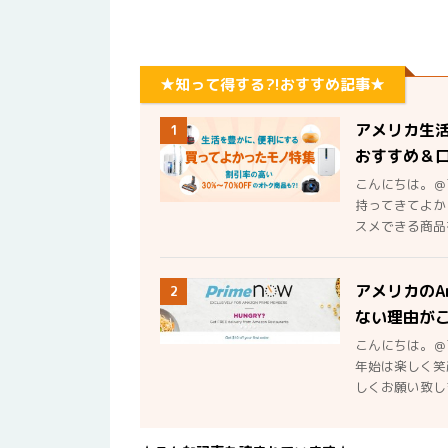
★知って得する?!おすすめ記事★
アメリカ生
1
おすすめ＆
こんにちは。＠
持ってきてよか
スメできる商品を
アメリカのA
2
ない理由が
こんにちは。＠
年始は楽しく笑
しくお願い致しま