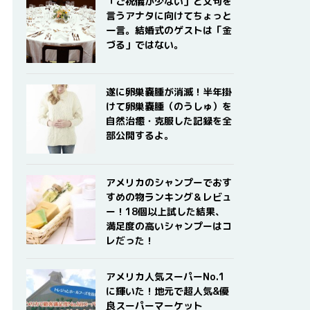
「ご祝儀が少ない」と文句を
言うアナタに向けてちょっと
一言。結婚式のゲストは「金
づる」ではない。
遂に卵巣嚢腫が消滅！半年掛
けて卵巣嚢腫（のうしゅ）を
自然治癒・克服した記録を全
部公開するよ。
アメリカのシャンプーでおす
すめの物ランキング＆レビュ
ー！18個以上試した結果、
満足度の高いシャンプーはコ
レだった！
アメリカ人気スーパーNo.1
に輝いた！地元で超人気&優
良スーパーマーケット