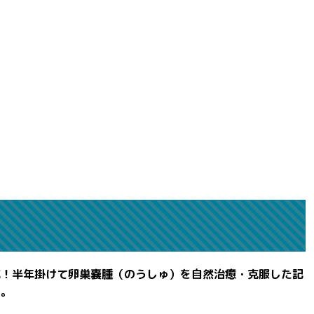
滅！半年掛けて卵巣嚢腫（のうしゅ）を自然治癒・克服した記
よ。