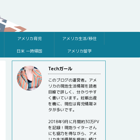
アメリカ育児
アメリカ生活/移住
日米 一時帰国
アメリカ留学
Techガール
このブログの運営者。アメ
リカの現地生活情報を読者
目線で詳しく、分かりやす
く書いています。妊娠出産
を機に、現在は育児情報ネ
タが多いです。
2018年9月に月間約30万PV
を記録！現地ライターさん
にも協力を得ながら、アメ
リカ生活情報を提供し続け