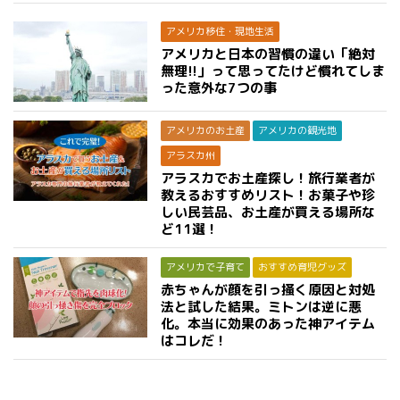
アメリカ移住・現地生活
アメリカと日本の習慣の違い「絶対
無理!!」って思ってたけど慣れてしま
った意外な7つの事
アメリカのお土産
アメリカの観光地
アラスカ州
アラスカでお土産探し！旅行業者が
教えるおすすめリスト！お菓子や珍
しい民芸品、お土産が買える場所な
ど11選！
アメリカで子育て
おすすめ育児グッズ
赤ちゃんが顔を引っ掻く原因と対処
法と試した結果。ミトンは逆に悪
化。本当に効果のあった神アイテム
はコレだ！