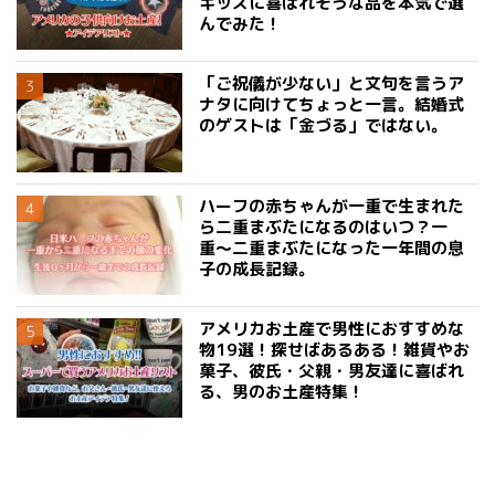
キッズに喜ばれそうな品を本気で選
んでみた！
「ご祝儀が少ない」と文句を言うア
ナタに向けてちょっと一言。結婚式
のゲストは「金づる」ではない。
ハーフの赤ちゃんが一重で生まれた
ら二重まぶたになるのはいつ？一
重〜二重まぶたになった一年間の息
子の成長記録。
アメリカお土産で男性におすすめな
物19選！探せばあるある！雑貨やお
菓子、彼氏・父親・男友達に喜ばれ
る、男のお土産特集！