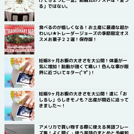
けてちょっと一言。結婚式のゲストは「金づ
る」ではない。
食べるのが惜しくなる！お土産に最適な超か
わいい★トレーダージョーズの季節限定オス
スメお菓子２２選！保存版！
妊娠8ヶ月お腹の大きさを大公開！体重が一
気に増加！胎動が強くて痛い！色んな事が限
界に近づいてキター(ﾟ∀ﾟ)！
妊娠9ヶ月お腹の大きさを大公開！遂に「お
しるし」らしきモノも？出産が間近に迫って
きました〜！
アメリカで買い物する際に使える英語フレー
ズ集！よく聞く・使う英語のまとめと予備知