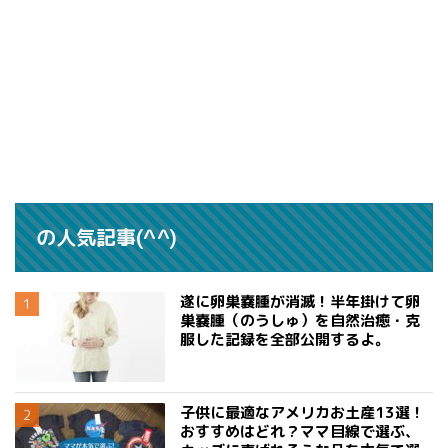
の人気記事(^^)
遂に卵巣嚢腫が消滅！半年掛けて卵
巣嚢腫（のうしゅ）を自然治癒・克
服した記録を全部公開するよ。
子供に最適なアメリカお土産13選！
おすすめはどれ？ママ目線で選ぶ、