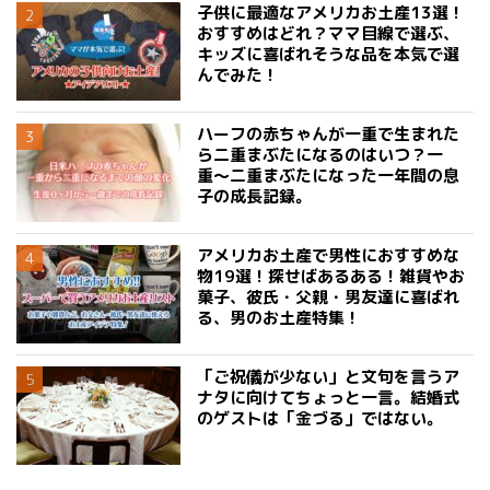
子供に最適なアメリカお土産13選！
おすすめはどれ？ママ目線で選ぶ、
キッズに喜ばれそうな品を本気で選
んでみた！
ハーフの赤ちゃんが一重で生まれた
ら二重まぶたになるのはいつ？一
重〜二重まぶたになった一年間の息
子の成長記録。
アメリカお土産で男性におすすめな
物19選！探せばあるある！雑貨やお
菓子、彼氏・父親・男友達に喜ばれ
る、男のお土産特集！
「ご祝儀が少ない」と文句を言うア
ナタに向けてちょっと一言。結婚式
のゲストは「金づる」ではない。