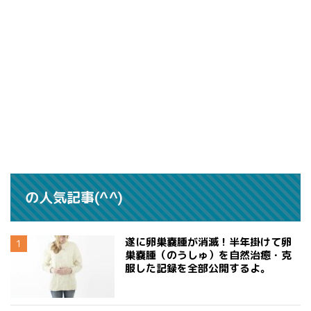
の人気記事(^^)
遂に卵巣嚢腫が消滅！半年掛けて卵
巣嚢腫（のうしゅ）を自然治癒・克
服した記録を全部公開するよ。