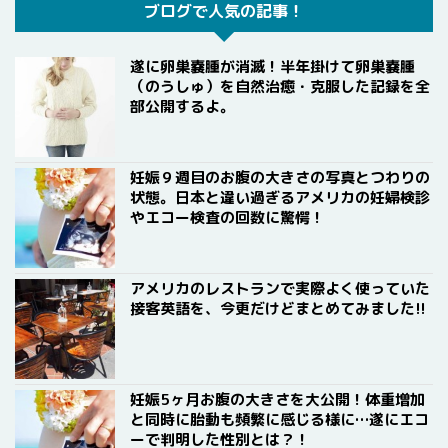
ブログで人気の記事！
遂に卵巣嚢腫が消滅！半年掛けて卵巣嚢腫
（のうしゅ）を自然治癒・克服した記録を全
部公開するよ。
妊娠９週目のお腹の大きさの写真とつわりの
状態。日本と違い過ぎるアメリカの妊婦検診
やエコー検査の回数に驚愕！
アメリカのレストランで実際よく使っていた
接客英語を、今更だけどまとめてみました!!
妊娠5ヶ月お腹の大きさを大公開！体重増加
と同時に胎動も頻繁に感じる様に…遂にエコ
ーで判明した性別とは？！