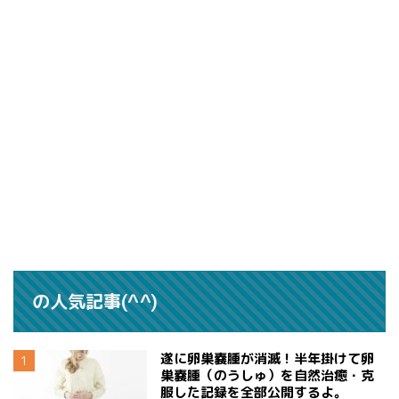
の人気記事(^^)
遂に卵巣嚢腫が消滅！半年掛けて卵
巣嚢腫（のうしゅ）を自然治癒・克
服した記録を全部公開するよ。