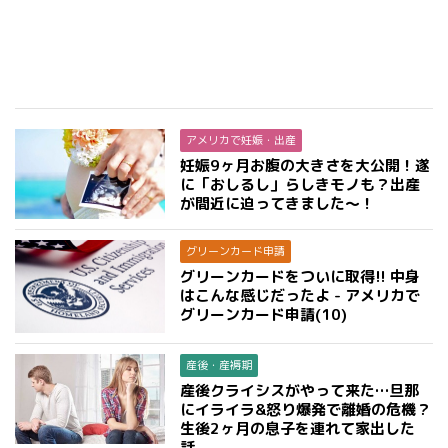
アメリカで妊娠・出産
妊娠9ヶ月お腹の大きさを大公開！遂
に「おしるし」らしきモノも？出産
が間近に迫ってきました〜！
グリーンカード申請
グリーンカードをついに取得!! 中身
はこんな感じだったよ - アメリカで
グリーンカード申請(10)
産後・産褥期
産後クライシスがやって来た…旦那
にイライラ&怒り爆発で離婚の危機？
生後2ヶ月の息子を連れて家出した
話。