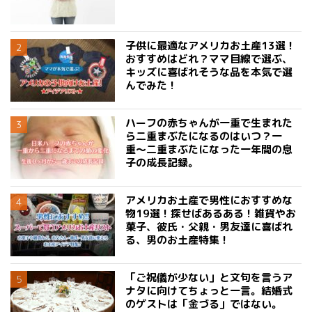
子供に最適なアメリカお土産13選！
おすすめはどれ？ママ目線で選ぶ、
キッズに喜ばれそうな品を本気で選
んでみた！
ハーフの赤ちゃんが一重で生まれた
ら二重まぶたになるのはいつ？一
重〜二重まぶたになった一年間の息
子の成長記録。
アメリカお土産で男性におすすめな
物19選！探せばあるある！雑貨やお
菓子、彼氏・父親・男友達に喜ばれ
る、男のお土産特集！
「ご祝儀が少ない」と文句を言うア
ナタに向けてちょっと一言。結婚式
のゲストは「金づる」ではない。