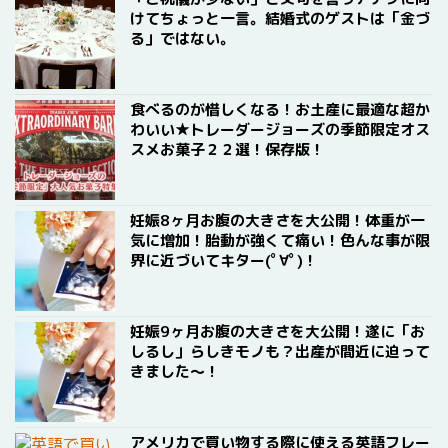
けてちょっと一言。結婚式のゲストは「金づ
る」ではない。
食べるのが惜しくなる！お土産に最適な超か
わいい★トレーダージョーズの季節限定オス
スメお菓子２２選！保存版！
妊娠8ヶ月お腹の大きさを大公開！体重が一
気に増加！胎動が強くて痛い！色んな事が限
界に近づいてキター(ﾟ∀ﾟ)！
妊娠9ヶ月お腹の大きさを大公開！遂に「お
しるし」らしきモノも？出産が間近に迫って
きました〜！
アメリカで買い物する際に使える英語フレー