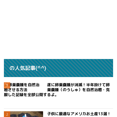
の人気記事(^^)
遂に卵巣嚢腫が消滅！半年掛けて卵
巣嚢腫（のうしゅ）を自然治癒・克
服した記録を全部公開するよ。
子供に最適なアメリカお土産13選！