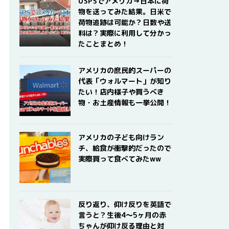
USPSでアメリカ→日本に荷
物を送ってみた結果。日米で
荷物追跡は可能か？日数や送
料は？実際に利用して分かっ
たことまとめ！
アメリカの庶民的スーパーの
代表「ウォルマート」が知り
たい！店内様子や買うべき
物・お土産情報も一挙公開！
アメリカの子ども向けラン
チ、給食が衝撃的だったので
実際買って食べてみたww
反り返り、仰け反りを英語で
言うと？生後4〜5ヶ月の赤
ちゃんが仰け反る理由と対