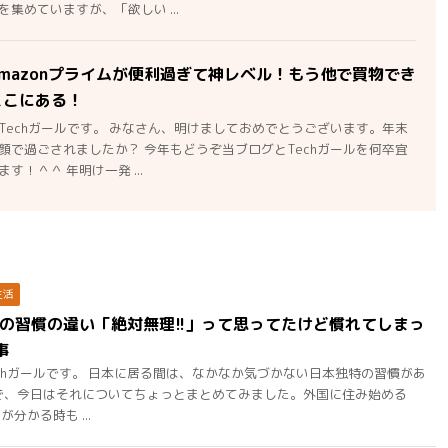
集めていますが、「欲しい ...
mazonプライムが便利過ぎて神レベル！もう他で買物でき
ここにある！
Techガールです。 みなさん、明けましておめでとうございます。年末
顔で過ごされましたか？ 今年もどうぞ当ブログとTechガールを何卒宜
す！＾＾ 年明け一発 ...
生活
の習慣の違い「絶対無理!!」って思ってたけど慣れてしまっ
事
chガールです。 日本に居る間は、なかなか気づかない日本独特の習慣があ
で、今日はそれについてちょっとまとめてみました。外国に住み始める
分かる時も ...