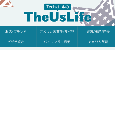
お店/ブランド
アメリカお菓子/食べ物
妊娠/出産/産後
ビザ手続き
バイリンガル育児
アメリカ英語