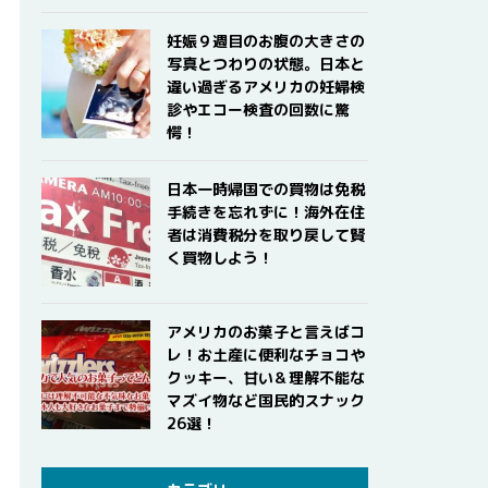
妊娠９週目のお腹の大きさの
写真とつわりの状態。日本と
違い過ぎるアメリカの妊婦検
診やエコー検査の回数に驚
愕！
日本一時帰国での買物は免税
手続きを忘れずに！海外在住
者は消費税分を取り戻して賢
く買物しよう！
アメリカのお菓子と言えばコ
レ！お土産に便利なチョコや
クッキー、甘い＆理解不能な
マズイ物など国民的スナック
26選！