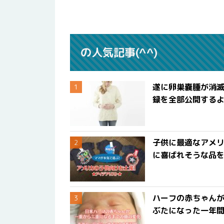
の人気記事(^^)
遂に卵巣嚢腫が消
録を全部公開する
子供に最適なアメリ
に喜ばれそうな品
ハーフの赤ちゃん
ぶたになった一年