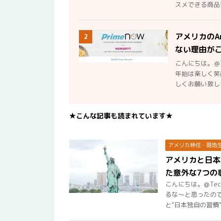
スメできる商品を
アメリカのA
2
ない理由が
こんにちは。＠
年始は楽しく笑
しくお願い致しま
★こんな記事も読まれています★
アメリカ移住・現地
アメリカと日本
た意外な7つの
こんにちは。@Te
るな〜と思ったの
と"日本独自の習慣"が