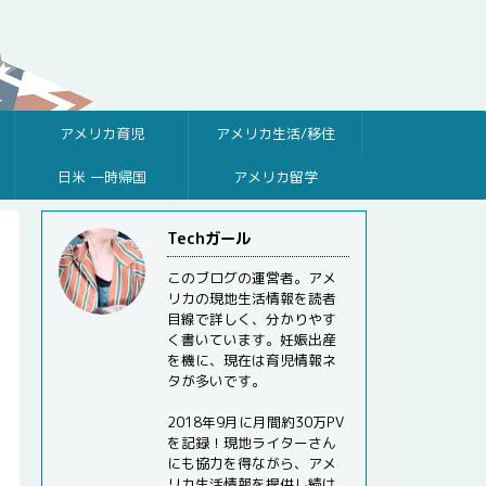
アメリカ育児
アメリカ生活/移住
日米 一時帰国
アメリカ留学
Techガール
このブログの運営者。アメ
リカの現地生活情報を読者
目線で詳しく、分かりやす
く書いています。妊娠出産
を機に、現在は育児情報ネ
タが多いです。
2018年9月に月間約30万PV
を記録！現地ライターさん
にも協力を得ながら、アメ
リカ生活情報を提供し続け