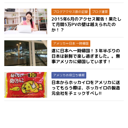
ブログアクセス数の記録
ブログ運営
2015年6月のアクセス報告！果たし
て月間5万PVの壁は越えられたの
か！？
アメリカ⇔日本 一時帰国
遂に日本へ一時帰国！３年半ぶりの
日本は新鮮で楽し過ぎました。。無
事アメリカに帰国しています！
アメリカお役立ち情報
日本からホッカイロをアメリカに送
ってもらう際は、ホッカイロの製造
元会社をチェックすべし!!