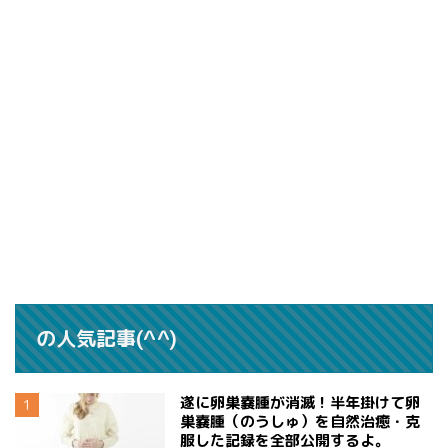
の人気記事(^^)
遂に卵巣嚢腫が消滅！半年掛けて卵
巣嚢腫（のうしゅ）を自然治癒・克
服した記録を全部公開するよ。