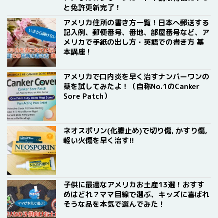
と免許更新完了！
アメリカ住所の書き方一覧！日本へ郵送する
記入例、郵便番号、番地、部屋番号など、ア
メリカで手紙の出し方・英語での書き方 基
本講座！
アメリカで口内炎を早く治すナンバーワンの
薬を試してみたよ！（自称No.1のCanker
Sore Patch）
ネオスポリン(化膿止め)で切り傷, かすり傷,
軽い火傷を早く治す!!
子供に最適なアメリカお土産13選！おすす
めはどれ？ママ目線で選ぶ、キッズに喜ばれ
そうな品を本気で選んでみた！