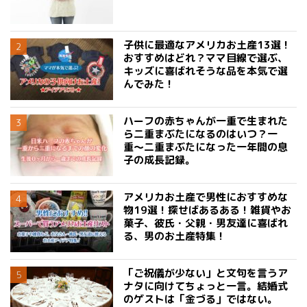
子供に最適なアメリカお土産13選！
おすすめはどれ？ママ目線で選ぶ、
キッズに喜ばれそうな品を本気で選
んでみた！
ハーフの赤ちゃんが一重で生まれた
ら二重まぶたになるのはいつ？一
重〜二重まぶたになった一年間の息
子の成長記録。
アメリカお土産で男性におすすめな
物19選！探せばあるある！雑貨やお
菓子、彼氏・父親・男友達に喜ばれ
る、男のお土産特集！
「ご祝儀が少ない」と文句を言うア
ナタに向けてちょっと一言。結婚式
のゲストは「金づる」ではない。