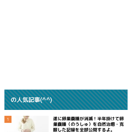
の人気記事(^^)
遂に卵巣嚢腫が消滅！半年掛けて卵
巣嚢腫（のうしゅ）を自然治癒・克
服した記録を全部公開するよ。