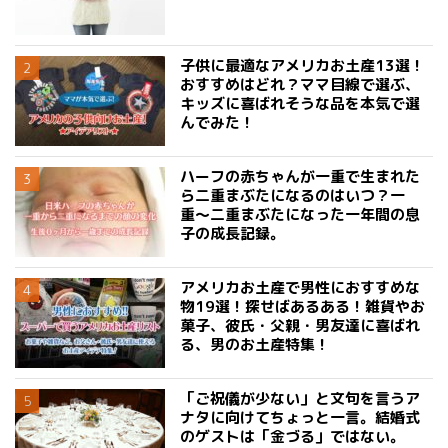
子供に最適なアメリカお土産13選！
おすすめはどれ？ママ目線で選ぶ、
キッズに喜ばれそうな品を本気で選
んでみた！
ハーフの赤ちゃんが一重で生まれた
ら二重まぶたになるのはいつ？一
重〜二重まぶたになった一年間の息
子の成長記録。
アメリカお土産で男性におすすめな
物19選！探せばあるある！雑貨やお
菓子、彼氏・父親・男友達に喜ばれ
る、男のお土産特集！
「ご祝儀が少ない」と文句を言うア
ナタに向けてちょっと一言。結婚式
のゲストは「金づる」ではない。