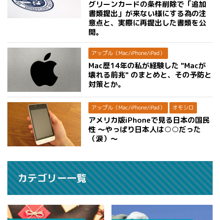
グリーンカードの条件削除で「追加
書類提出」が来ない様にする為の注
意点と、実際に再提出した書類を公
開。
アップル（Mac/iPhone/iPad）
Mac歴14年の私が経験した "Macが
壊れる前兆" のまとめと、その予防と
対策とか。
アップル（Mac/iPhone/iPad）
オモシロ
アメリカ版iPhoneで見る日本の国民
性 〜やっぱり日本人は○○だった
（涙）〜
カテゴリー一覧