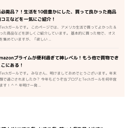
活必需品？！生活を10倍豊かにした、買って良かった商品
口コミなどを一気にご紹介！
Techガールです。 このページでは、アメリカ生活で買ってよかった＆
った商品などを詳しくご紹介しています。 基本的に買った物で、オス
集めていますが、「欲しい ...
mazonプライムが便利過ぎて神レベル！もう他で買物でき
ここにある！
Techガールです。 みなさん、明けましておめでとうございます。年末
顔で過ごされましたか？ 今年もどうぞ当ブログとTechガールを何卒宜
す！＾＾ 年明け一発 ...