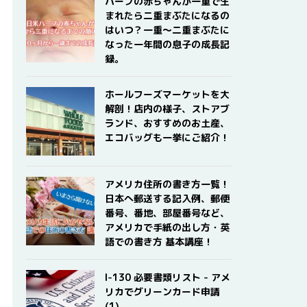
ハーフの赤ちゃんが一重で生
まれたら二重まぶたになるの
はいつ？一重〜二重まぶたに
なった一年間の息子の成長記
録。
ホールフーズマーケットを大
解剖！店内の様子、ストアブ
ランド、おすすめのお土産、
エコバッグも一挙にご紹介！
アメリカ住所の書き方一覧！
日本へ郵送する記入例、郵便
番号、番地、部屋番号など、
アメリカで手紙の出し方・英
語での書き方 基本講座！
I-130 必要書類リスト - アメ
リカでグリーンカード申請
(1)