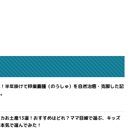
滅！半年掛けて卵巣嚢腫（のうしゅ）を自然治癒・克服した記
よ。
カお土産13選！おすすめはどれ？ママ目線で選ぶ、キッズ
を本気で選んでみた！