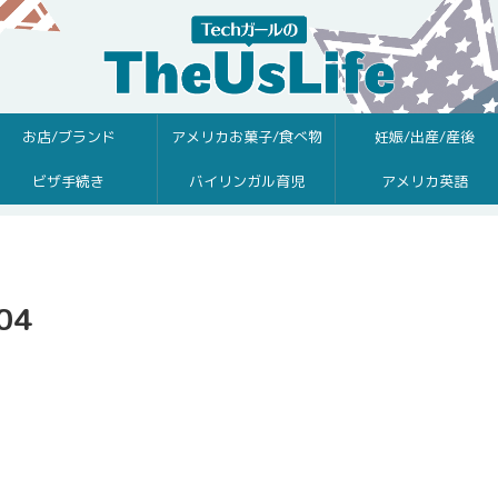
お店/ブランド
アメリカお菓子/食べ物
妊娠/出産/産後
ビザ手続き
バイリンガル育児
アメリカ英語
04