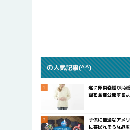
の人気記事(^^)
遂に卵巣嚢腫が消
録を全部公開する
子供に最適なアメリ
に喜ばれそうな品