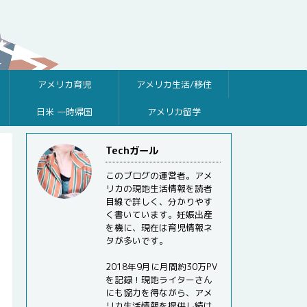
アメリカ育児
アメリカ生活/移住
日米 一時帰国
アメリカ留学
Techガール
このブログの運営者。アメ
リカの現地生活情報を読者
目線で詳しく、分かりやす
く書いています。妊娠出産
を機に、現在は育児情報ネ
タが多いです。
2018年9月に月間約30万PV
を記録！現地ライターさん
にも協力を得ながら、アメ
リカ生活情報を提供し続け