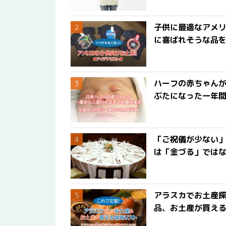
子供に最適なアメリ
に喜ばれそうな品
ハーフの赤ちゃん
ぶたになった一年
「ご祝儀が少ない
は「金づる」では
アラスカでお土産
品、お土産が買える