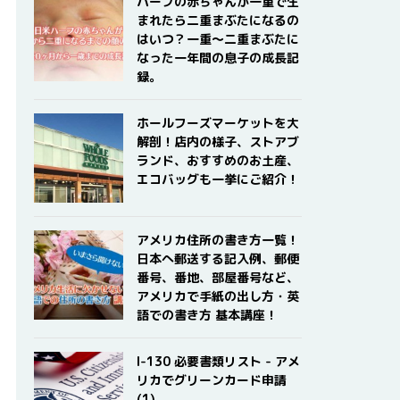
ハーフの赤ちゃんが一重で生
まれたら二重まぶたになるの
はいつ？一重〜二重まぶたに
なった一年間の息子の成長記
録。
ホールフーズマーケットを大
解剖！店内の様子、ストアブ
ランド、おすすめのお土産、
エコバッグも一挙にご紹介！
アメリカ住所の書き方一覧！
日本へ郵送する記入例、郵便
番号、番地、部屋番号など、
アメリカで手紙の出し方・英
語での書き方 基本講座！
I-130 必要書類リスト - アメ
リカでグリーンカード申請
(1)