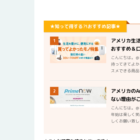
★知って得する?!おすすめ記事★
アメリカ生
1
おすすめ＆
こんにちは。＠
持ってきてよか
スメできる商品を
アメリカのA
2
ない理由が
こんにちは。＠
年始は楽しく笑
しくお願い致しま