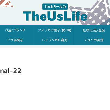
お店/ブランド
アメリカお菓子/食べ物
妊娠/出産/産後
ビザ手続き
バイリンガル育児
アメリカ英語
onal-22