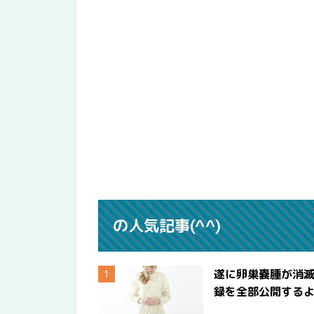
の人気記事(^^)
遂に卵巣嚢腫が消
録を全部公開する