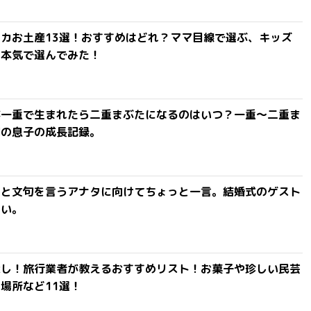
カお土産13選！おすすめはどれ？ママ目線で選ぶ、キッズ
を本気で選んでみた！
が一重で生まれたら二重まぶたになるのはいつ？一重〜二重ま
間の息子の成長記録。
」と文句を言うアナタに向けてちょっと一言。結婚式のゲスト
ない。
探し！旅行業者が教えるおすすめリスト！お菓子や珍しい民芸
場所など11選！