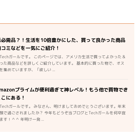
活必需品？！生活を10倍豊かにした、買って良かった商品
口コミなどを一気にご紹介！
Techガールです。 このページでは、アメリカ生活で買ってよかった＆
った商品などを詳しくご紹介しています。 基本的に買った物で、オス
集めていますが、「欲しい ...
mazonプライムが便利過ぎて神レベル！もう他で買物でき
ここにある！
Techガールです。 みなさん、明けましておめでとうございます。年末
顔で過ごされましたか？ 今年もどうぞ当ブログとTechガールを何卒宜
す！＾＾ 年明け一発 ...