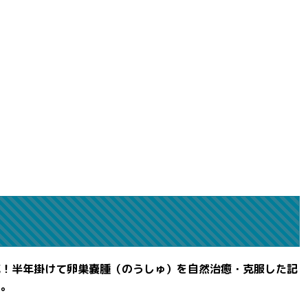
滅！半年掛けて卵巣嚢腫（のうしゅ）を自然治癒・克服した記
よ。