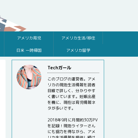
アメリカ育児
アメリカ生活/移住
日米 一時帰国
アメリカ留学
Techガール
このブログの運営者。アメ
リカの現地生活情報を読者
目線で詳しく、分かりやす
く書いています。妊娠出産
を機に、現在は育児情報ネ
タが多いです。
2018年9月に月間約30万PV
を記録！現地ライターさん
にも協力を得ながら、アメ
リカ生活情報を提供し続け