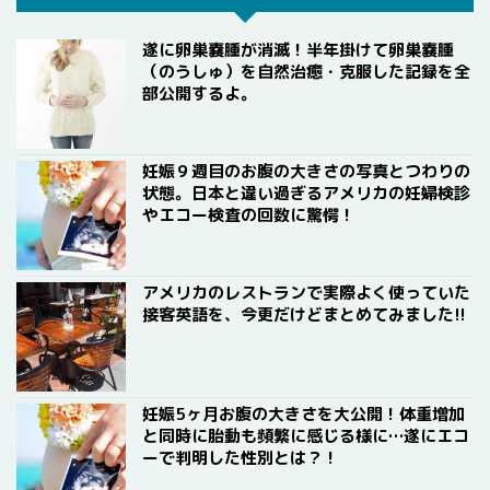
遂に卵巣嚢腫が消滅！半年掛けて卵巣嚢腫
（のうしゅ）を自然治癒・克服した記録を全
部公開するよ。
妊娠９週目のお腹の大きさの写真とつわりの
状態。日本と違い過ぎるアメリカの妊婦検診
やエコー検査の回数に驚愕！
アメリカのレストランで実際よく使っていた
接客英語を、今更だけどまとめてみました!!
妊娠5ヶ月お腹の大きさを大公開！体重増加
と同時に胎動も頻繁に感じる様に…遂にエコ
ーで判明した性別とは？！