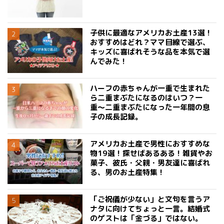
子供に最適なアメリカお土産13選！
おすすめはどれ？ママ目線で選ぶ、
キッズに喜ばれそうな品を本気で選
んでみた！
ハーフの赤ちゃんが一重で生まれた
ら二重まぶたになるのはいつ？一
重〜二重まぶたになった一年間の息
子の成長記録。
アメリカお土産で男性におすすめな
物19選！探せばあるある！雑貨やお
菓子、彼氏・父親・男友達に喜ばれ
る、男のお土産特集！
「ご祝儀が少ない」と文句を言うア
ナタに向けてちょっと一言。結婚式
のゲストは「金づる」ではない。