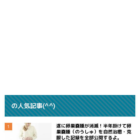
の人気記事(^^)
遂に卵巣嚢腫が消滅！半年掛けて卵
巣嚢腫（のうしゅ）を自然治癒・克
服した記録を全部公開するよ。