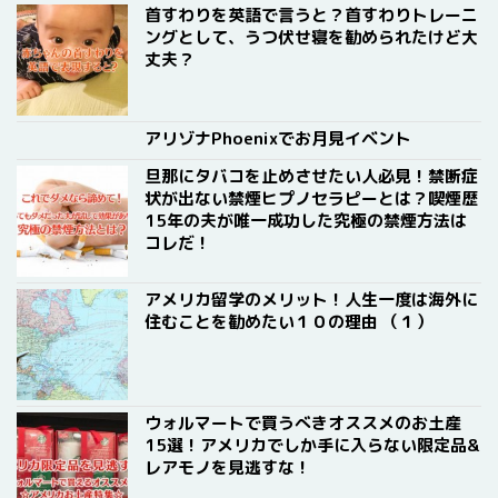
首すわりを英語で言うと？首すわりトレーニ
ングとして、うつ伏せ寝を勧められたけど大
丈夫？
アリゾナPhoenixでお月見イベント
旦那にタバコを止めさせたい人必見！禁断症
状が出ない禁煙ヒプノセラピーとは？喫煙歴
15年の夫が唯一成功した究極の禁煙方法は
コレだ！
アメリカ留学のメリット！人生一度は海外に
住むことを勧めたい１０の理由 （１）
ウォルマートで買うべきオススメのお土産
15選！アメリカでしか手に入らない限定品&
レアモノを見逃すな！