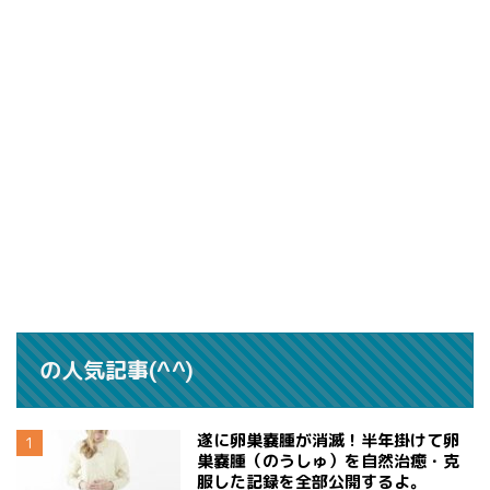
の人気記事(^^)
遂に卵巣嚢腫が消滅！半年掛けて卵
巣嚢腫（のうしゅ）を自然治癒・克
服した記録を全部公開するよ。