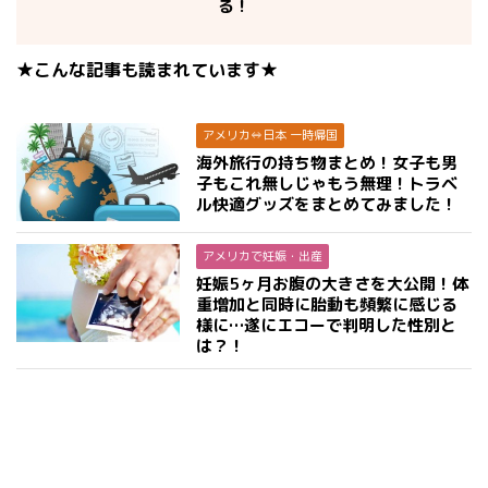
る！
★こんな記事も読まれています★
アメリカ⇔日本 一時帰国
海外旅行の持ち物まとめ！女子も男
子もこれ無しじゃもう無理！トラベ
ル快適グッズをまとめてみました！
アメリカで妊娠・出産
妊娠5ヶ月お腹の大きさを大公開！体
重増加と同時に胎動も頻繁に感じる
様に…遂にエコーで判明した性別と
は？！