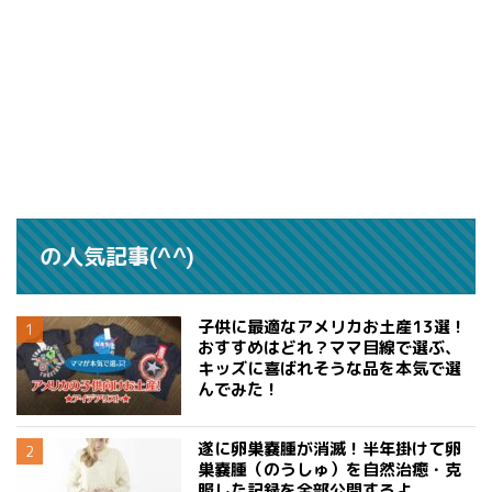
の人気記事(^^)
子供に最適なアメリカお土産13選！
おすすめはどれ？ママ目線で選ぶ、
キッズに喜ばれそうな品を本気で選
んでみた！
遂に卵巣嚢腫が消滅！半年掛けて卵
巣嚢腫（のうしゅ）を自然治癒・克
服した記録を全部公開するよ。