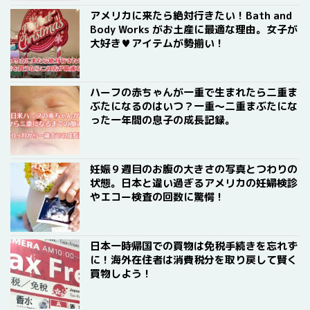
アメリカに来たら絶対行きたい！Bath and
Body Works がお土産に最適な理由。女子が
大好き♥アイテムが勢揃い！
ハーフの赤ちゃんが一重で生まれたら二重ま
ぶたになるのはいつ？一重〜二重まぶたにな
った一年間の息子の成長記録。
妊娠９週目のお腹の大きさの写真とつわりの
状態。日本と違い過ぎるアメリカの妊婦検診
やエコー検査の回数に驚愕！
日本一時帰国での買物は免税手続きを忘れず
に！海外在住者は消費税分を取り戻して賢く
買物しよう！