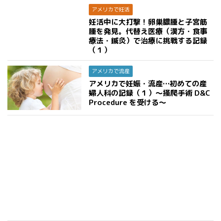
アメリカで妊活
妊活中に大打撃！卵巣膿腫と子宮筋
腫を発見。代替え医療（漢方・食事
療法・鍼灸）で治療に挑戦する記録
（１）
アメリカで流産
アメリカで妊娠・流産…初めての産
婦人科の記録（１）〜掻爬手術 D&C
Procedure を受ける〜