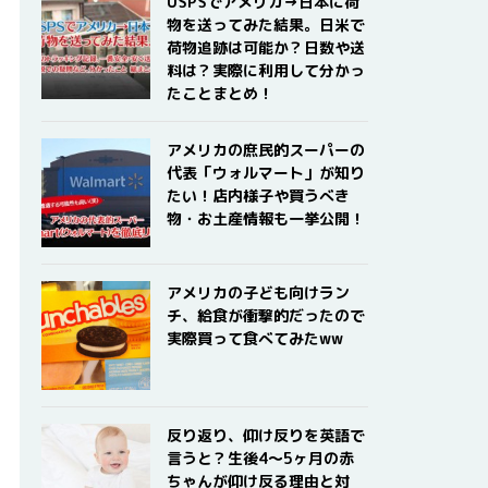
USPSでアメリカ→日本に荷
物を送ってみた結果。日米で
荷物追跡は可能か？日数や送
料は？実際に利用して分かっ
たことまとめ！
アメリカの庶民的スーパーの
代表「ウォルマート」が知り
たい！店内様子や買うべき
物・お土産情報も一挙公開！
アメリカの子ども向けラン
チ、給食が衝撃的だったので
実際買って食べてみたww
反り返り、仰け反りを英語で
言うと？生後4〜5ヶ月の赤
ちゃんが仰け反る理由と対