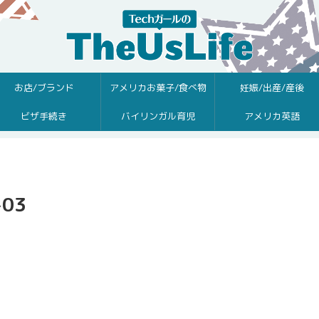
お店/ブランド
アメリカお菓子/食べ物
妊娠/出産/産後
ビザ手続き
バイリンガル育児
アメリカ英語
-03