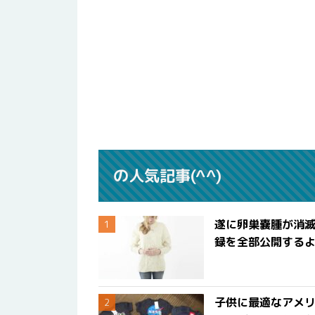
の人気記事(^^)
遂に卵巣嚢腫が消
録を全部公開する
子供に最適なアメリ