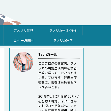
アメリカ育児
アメリカ生活/移住
日米 一時帰国
アメリカ留学
Techガール
このブログの運営者。アメ
リカの現地生活情報を読者
目線で詳しく、分かりやす
く書いています。妊娠出産
を機に、現在は育児情報ネ
タが多いです。
2018年9月に月間約30万PV
を記録！現地ライターさん
にも協力を得ながら、アメ
リカ生活情報を提供し続け