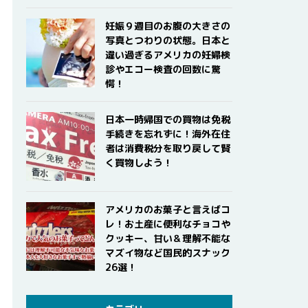
妊娠９週目のお腹の大きさの
写真とつわりの状態。日本と
違い過ぎるアメリカの妊婦検
診やエコー検査の回数に驚
愕！
日本一時帰国での買物は免税
手続きを忘れずに！海外在住
者は消費税分を取り戻して賢
く買物しよう！
アメリカのお菓子と言えばコ
レ！お土産に便利なチョコや
クッキー、甘い＆理解不能な
マズイ物など国民的スナック
26選！