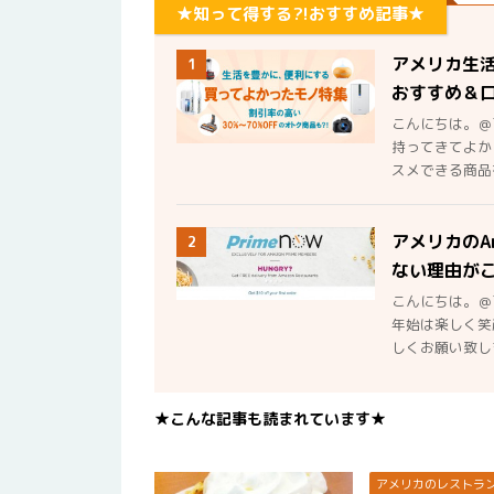
★知って得する?!おすすめ記事★
アメリカ生
1
おすすめ＆
こんにちは。＠
持ってきてよか
スメできる商品を
アメリカのA
2
ない理由が
こんにちは。＠
年始は楽しく笑
しくお願い致しま
★こんな記事も読まれています★
アメリカのレストラ