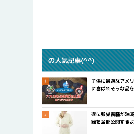
の人気記事(^^)
子供に最適なアメリ
に喜ばれそうな品
遂に卵巣嚢腫が消
録を全部公開する