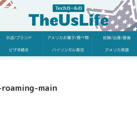
お店/ブランド
アメリカお菓子/食べ物
妊娠/出産/産後
ビザ手続き
バイリンガル育児
アメリカ英語
l-roaming-main