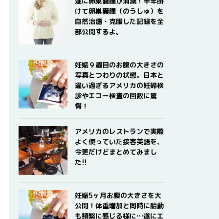
遂に卵巣嚢腫が消滅！半年掛
けて卵巣嚢腫（のうしゅ）を
自然治癒・克服した記録を全
部公開するよ。
妊娠９週目のお腹の大きさの
写真とつわりの状態。日本と
違い過ぎるアメリカの妊婦検
診やエコー検査の回数に驚
愕！
アメリカのレストランで実際
よく使っていた接客英語を、
今更だけどまとめてみまし
た!!
妊娠5ヶ月お腹の大きさを大
公開！体重増加と同時に胎動
も頻繁に感じる様に…遂にエ