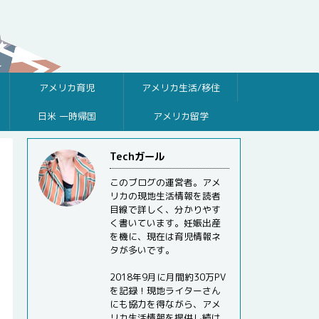
アメリカ育児
アメリカ生活/移住
日米 一時帰国
アメリカ留学
Techガール
このブログの運営者。アメ
リカの現地生活情報を読者
目線で詳しく、分かりやす
く書いています。妊娠出産
を機に、現在は育児情報ネ
タが多いです。
2018年9月に月間約30万PV
を記録！現地ライターさん
にも協力を得ながら、アメ
リカ生活情報を提供し続け