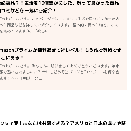
活必需品？！生活を10倍豊かにした、買って良かった商品
口コミなどを一気にご紹介！
Techガールです。 このページでは、アメリカ生活で買ってよかった＆
った商品などを詳しくご紹介しています。 基本的に買った物で、オス
集めていますが、「欲しい ...
mazonプライムが便利過ぎて神レベル！もう他で買物でき
ここにある！
Techガールです。 みなさん、明けましておめでとうございます。年末
顔で過ごされましたか？ 今年もどうぞ当ブログとTechガールを何卒宜
す！＾＾ 年明け一発 ...
ッタイ変！あなたは共感できる？アメリカと日本の違いや謎