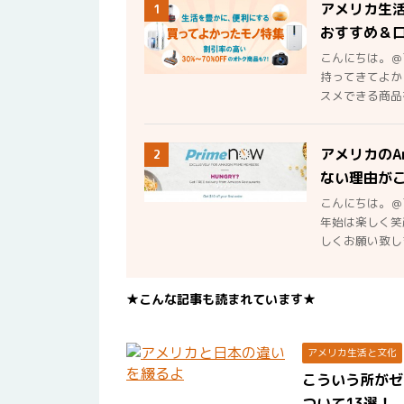
アメリカ生
1
おすすめ＆
こんにちは。＠
持ってきてよか
スメできる商品を
アメリカのA
2
ない理由が
こんにちは。＠
年始は楽しく笑
しくお願い致しま
★こんな記事も読まれています★
アメリカ生活と文化
こういう所がゼ
ついて13選！